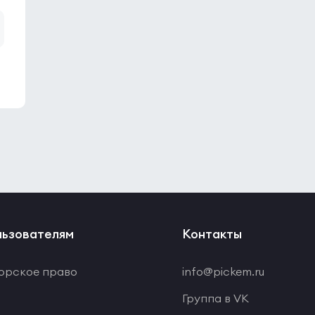
ьзователям
Контакты
орское право
info@pickem.ru
Группа в VK