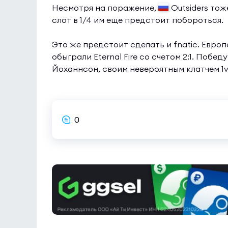
Несмотря на поражение,
Outsiders тож
слот в 1/4 им еще предстоит побороться.
Это же предстоит сделать и fnatic. Евро
обыграли Eternal Fire со счетом 2:1. По
Йоханнсон, своим невероятным клатчем 1v
0