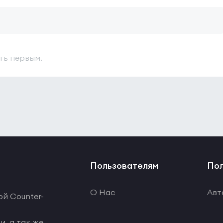
ть первым.
Пользователям
Пол
О Нас
Авт
ой Counter-
и, а так же