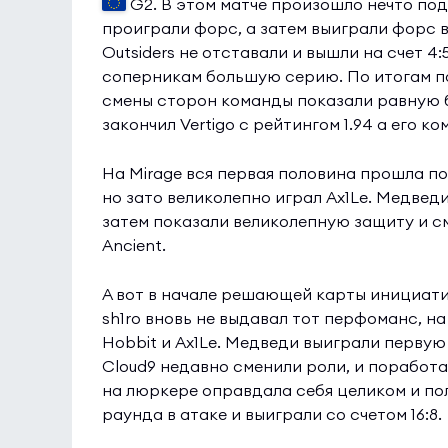
G2. В этом матче произошло нечто по
проиграли форс, а затем выиграли форс в
Outsiders не отставали и вышли на счет 4
соперникам большую серию. По итогам по
смены сторон команды показали равную бо
закончил Vertigo с рейтингом 1.94 а его к
На Mirage вся первая половина прошла п
но зато великолепно играл Ax1Le. Медведи
затем показали великолепную защиту и смо
Ancient.
А вот в начале решающей карты инициат
sh1ro вновь не выдавал тот перфоманс, н
Hobbit и Ax1Le. Медведи выиграли первую 
Cloud9 недавно сменили роли, и поработа
на люркере оправдала себя целиком и пол
раунда в атаке и выиграли со счетом 16:8.