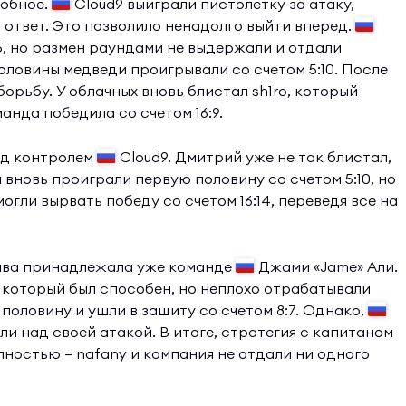
добное.
Cloud9 выиграли пистолетку за атаку,
 ответ. Это позволило ненадолго выйти вперед.
:5, но размен раундами не выдержали и отдали
ловины медведи проигрывали со счетом 5:10. После
рьбу. У облачных вновь блистал sh1ro, который
оманда победила со счетом 16:9.
од контролем
Cloud9. Дмитрий уже не так блистал,
 вновь проиграли первую половину со счетом 5:10, но
гли вырвать победу со счетом 16:14, переведя все на
ива принадлежала уже команде
Джами «Jame» Али.
а который был способен, но неплохо отрабатывали
половину и ушли в защиту со счетом 8:7. Однако,
ли над своей атакой. В итоге, стратегия с капитаном
ностью — nafany и компания не отдали ни одного