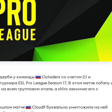
 дерби у команды
Outsiders со счетом 2:1 и
урнира ESL Pro League Season 17. В этом матче nafany 
а всем групповом этапе, а sh1ro закончил его с
рошлом матче
Cloud9 буквально уничтожили на ней