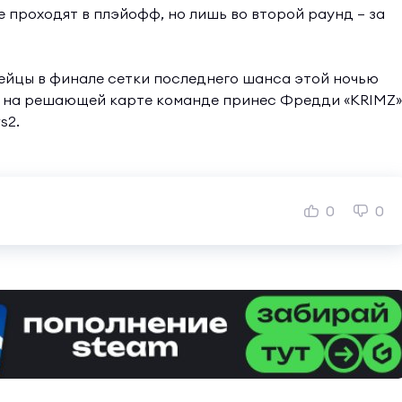
е проходят в плэйофф, но лишь во второй раунд — за
пейцы в финале сетки последнего шанса этой ночью
беду на решающей карте команде принес Фредди «KRIMZ»
s2.
0
0