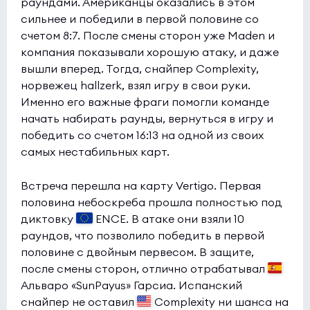
раундами. Американцы оказались в этом
сильнее и победили в первой половине со
счетом 8:7. После смены сторон уже Maden и
компания показывали хорошую атаку, и даже
вышли вперед. Тогда, снайпер Complexity,
норвежец hallzerk, взял игру в свои руки.
Именно его важные фраги помогли команде
начать набирать раунды, вернуться в игру и
победить со счетом 16:13 на одной из своих
самых нестабильных карт.
Встреча перешла на карту Vertigo. Первая
половина небоскреба прошла полностью под
диктовку
ENCE. В атаке они взяли 10
раундов, что позволило победить в первой
половине с двойным первесом. В защите,
после смены сторон, отлично отрабатывал
Альваро «SunPayus» Гарсиа. Испанский
снайпер не оставил
Complexity ни шанса на