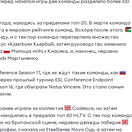
 Перед началом игры две команды разделяло более 100
года, находясь за пределами топ-20. В марте команда
ста в мировом рейтинге команд. Вскоре после этого
ду, и с тех пор команда перетерпела множество
с «Kjaerbye» Кьярбай, затем руководство заменило
на
Милоша «mhL» Кнасяка, и, наконец, недавно
d» Мартыненко.
ference Season 17, где их ждут такие команды, как
 Через прошлый турнир ESL Conference Endpoint
on 16, где обыграли Natus Vincere. Это стало самым
зоне.
ранее играли за коллектив
Coalesce, но затем
аходились в пределах топ 60 HLTV. С тех пор команд
ых на британской сцене, недавно дважды победив
рофеи, сначала на SteelSeries Nova Cup, а затем на