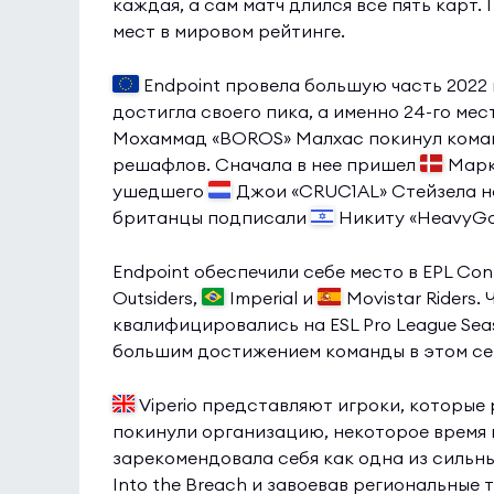
каждая, а сам матч длился все пять карт.
мест в мировом рейтинге.
Endpoint провела большую часть 2022 
достигла своего пика, а именно 24-го ме
Мохаммад «BOROS» Малхас покинул коман
решафлов. Сначала в нее пришел
Марку
ушедшего
Джои «CRUC1AL» Стейзела 
британцы подписали
Никиту «HeavyGo
Endpoint обеспечили себе место в EPL Con
Outsiders,
Imperial и
Movistar Riders.
квалифицировались на ESL Pro League Seas
большим достижением команды в этом се
Viperio представляют игроки, которые 
покинули организацию, некоторое время н
зарекомендовала себя как одна из сильн
Into the Breach и завоевав региональные т