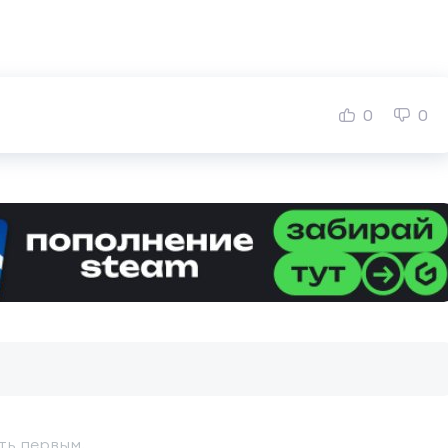
0
0
ть первым.