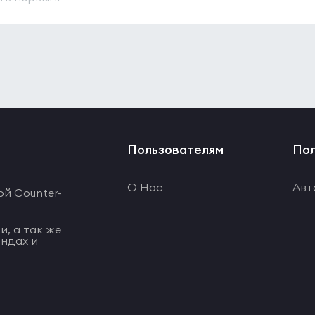
Пользователям
Пол
О Нас
Авт
ой Counter-
и, а так же
ндах и