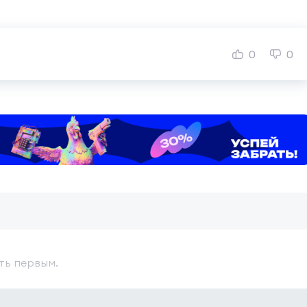
0
0
ть первым.