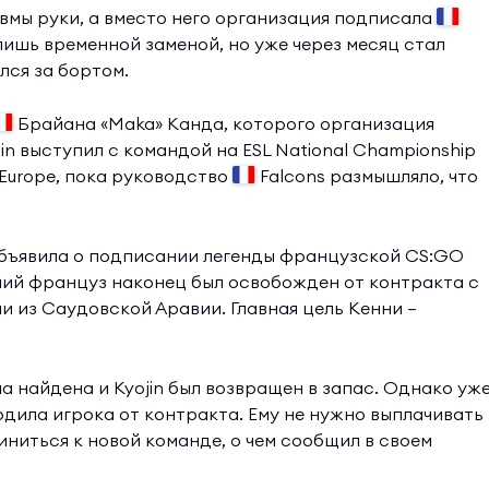
авмы руки, а вместо него организация подписала
ишь временной заменой, но уже через месяц стал
ался за бортом.
Брайана «Maka» Канда, которого организация
jin выступил с командой на ESL National Championship
3 Europe, пока руководство
Falcons размышляло, что
объявила о подписании легенды французской CS:GO
ний француз наконец был освобожден от контракта с
 из Саудовской Аравии. Главная цель Кенни —
а найдена и Kyojin был возвращен в запас. Однако уж
дила игрока от контракта. Ему не нужно выплачивать
ниться к новой команде, о чем сообщил в своем