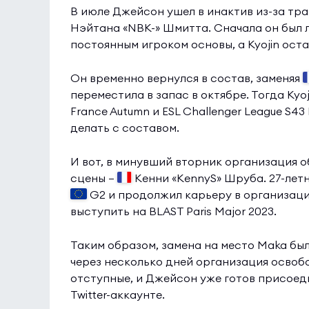
В июле Джейсон ушел в инактив из-за тр
Нэйтана «NBK-» Шмитта. Сначала он был л
постоянным игроком основы, а Kyojin ост
Он временно вернулся в состав, заменяя
переместила в запас в октябре. Тогда Kyo
France Autumn и ESL Challenger League S4
делать с составом.
И вот, в минувший вторник организация 
сцены —
Кенни «KennyS» Шруба. 27-лет
G2 и продолжил карьеру в организации
выступить на BLAST Paris Major 2023.
Таким образом, замена на место Maka был
через несколько дней организация освобо
отступные, и Джейсон уже готов присоеди
Twitter-аккаунте.