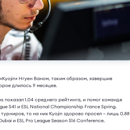
Kyojin» Нгуен Ваном, таким образом, завершив
орое длилось 9 месяцев.
s показал 1.04 среднего рейтинга, и помог команде
ue S41 и ESL National Championship France Spring.
турниров, то на них Kyojin здорово просел — лишь 0.88
Dubai и ESL Pro League Season S16 Conference.