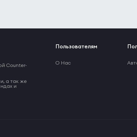
Пользователям
Пол
О Нас
Авт
ой Counter-
и, а так же
ндах и