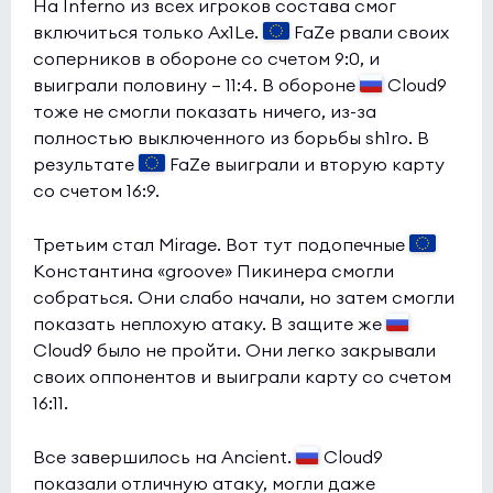
На Inferno из всех игроков состава смог
включиться только Ax1Le.
FaZe рвали своих
соперников в обороне со счетом 9:0, и
выиграли половину — 11:4. В обороне
Cloud9
тоже не смогли показать ничего, из-за
полностью выключенного из борьбы sh1ro. В
результате
FaZe выиграли и вторую карту
со счетом 16:9.
Третьим стал Mirage. Вот тут подопечные
Константина «groove» Пикинера смогли
собраться. Они слабо начали, но затем смогли
показать неплохую атаку. В защите же
Cloud9 было не пройти. Они легко закрывали
своих оппонентов и выиграли карту со счетом
16:11.
Все завершилось на Ancient.
Cloud9
показали отличную атаку, могли даже