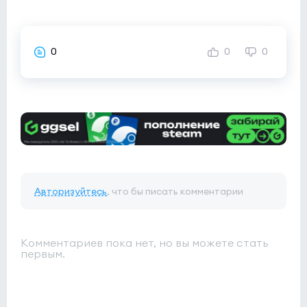
0
0
0
Авторизуйтесь
, что бы писать комментарии
Комментариев пока нет, но вы можете стать
первым.