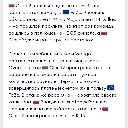
Cloud9 довольно долгое время были
криптонитом команды
FaZe. Россияне
обыграли их и на IEM Rio Major, и на IEM Dallas,
и на прошлой про-лиге. На этот раз команды
сошлись в полноценном BO5 финале, а
Cloud9 уже играли другим составом.
Соперники забанили Nuke и Vertigo
соответственно, и отправились играть
Overpass. Там
Cloud9 проиграли старт в
обороне и не смогли набрать нужное
количество раундов. Первая половина
завершилась плотным счетом 8:7 в пользу
FaZe. В атаке же россиянам не хватило своего
капитана.
Владислав «nafany» Горшков
провалился на первой карте, а без него
Cloud9 проиграли со счетом 13:16.