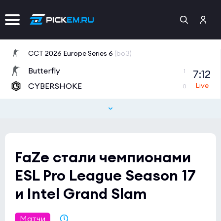
CCT 2026 Europe Series 6
(bo3)
Butterfly
7:12
1
CYBERSHOKE
0
BetBoom Storm Season 4
(bo3)
BORRACHEIROS
9:11
1
UNO MILLE
0
FaZe стали чемпионами
ESL Pro League Season 17
и Intel Grand Slam
Матчи
26.03.2023 19:49