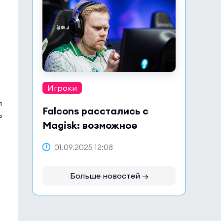
Игроки
л
Falcons расстались с
ь
Magisk: возможное
возвращение в Astralis?
01.09.2025 12:08
Больше новостей →