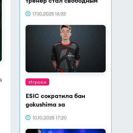
тренер стал свободным
агентом
17.10.2025 16:32
й
Игроки
ESIC сократила бан
gokushima за
сотрудничество по делу о
10.10.2025 17:20
договорных матчах