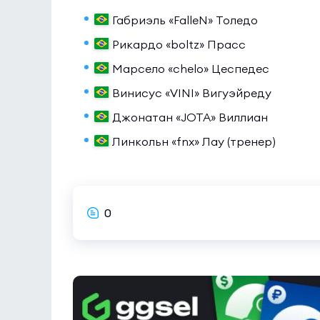
Габриэль «FalleN» Толедо
Рикардо «boltz» Прасс
Марсело «chelo» Цеспедес
Винисус «VINI» Вигуэйреду
Джонатан «JOTA» Виллиан
Линкольн «fnx» Лау (тренер)
0