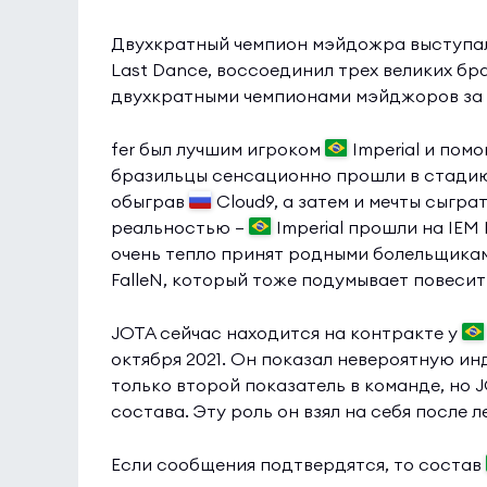
Двухкратный чемпион мэйдожра выступал з
Last Dance, воссоединил трех великих браз
двухкратными чемпионами мэйджоров за
fer был лучшим игроком
Imperial и пом
бразильцы сенсационно прошли в стадию л
обыграв
Cloud9, а затем и мечты сыгра
реальностью —
Imperial прошли на IEM 
очень тепло принят родными болельщикам
FalleN, который тоже подумывает повесит
JOTA сейчас находится на контракте у
октября 2021. Он показал невероятную инд
только второй показатель в команде, но 
состава. Эту роль он взял на себя после 
Если сообщения подтвердятся, то состав