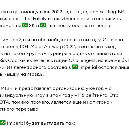
а эту команду весь 2022 год. Тогда, проект flag-BR
ильцев — fer, FalleN и fnx. Именно они становились
 команды
SK и
Luminosity соответственно.
ог им пройдти на оба мэйджора в этом году. Сначала
егенд PGL Major Antwerp 2022, в матче за выход
ть на таком крупном турнире в родных стенах стали
Rio. Состав вылетел в стадии Challengers, но все же бы
и. Из легендарного состава в
Imperial остался лиш
ь мышку на гвоздь.
MIBR, и представляет организацию уже год — с
ивидуальную игру в этом году — 1.18 рейтинга. Это
JOTA, помимо прочего, является еще и капитаном
летнего перерыва.
Imperial будет выглядеть так: