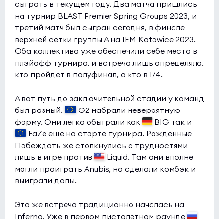
сыграть в текущем году. Два матча пришлись
HOTU
0:0
0
на турнир BLAST Premier Spring Groups 2023, и
Galactik rebels
третий матч был сыгран сегодня, в финале
0
верхней сетки группы А на IEM Katowice 2023.
Esports World Cup 2026 Open Qualifier
(bo3)
Оба коллектива уже обеспечили себе места в
плэйофф турнира, и встреча лишь определяла,
GenOne
0:0
0
кто пройдет в полуфинал, а кто в 1/4.
lafox
0
А вот путь до заключительной стадии у команд
Esports World Cup 2026 Open Qualifier
(bo3)
был разный.
G2 набрали невероятную
INFINITE
0:0
форму. Они легко обыграли как
BIG так и
0
FaZe еще на старте турнира. Рожденные
Aogiri
0
Побеждать же столкнулись с трудностями
лишь в игре против
Liquid. Там они вполне
Esports World Cup 2026 Open Qualifier
(bo3)
могли проиграть Anubis, но сделали комбэк и
1win
0:0
0
выиграли допы.
Citron
0
Эта же встреча традиционно началась на
Esports World Cup 2026 Open Qualifier
(bo3)
Inferno. Уже в первом пистолетном раунде