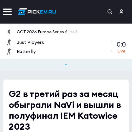
CCT 2026 Europe Series 6
(bo3)
Just Players
0:0
1
Butterfly
1
Esports World Cup 2026 Open Qualifier
(bo3)
Inner Circle
0:0
0
NIO
0
G2 в третий раз за месяц
Esports World Cup 2026 Open Qualifier
(bo3)
обыграли NaVi и вышли в
BIG
0:0
0
полуфинал IEM Katowice
z to forward
0
2023
Esports World Cup 2026 Open Qualifier
(bo3)