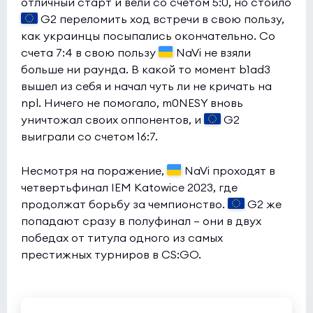
отличный старт и вели со счетом 5:0, но стоило
G2 переломить ход встречи в свою пользу,
как украинцы посыпались окончательно. Со
счета 7:4 в свою пользу
NaVi не взяли
больше ни раунда. В какой то момент b1ad3
вышел из себя и начал чуть ли не кричать на
npl. Ничего не помогало, m0NESY вновь
уничтожал своих оппонентов, и
G2
выиграли со счетом 16:7.
Несмотря на поражение,
NaVi проходят в
четвертьфинал IEM Katowice 2023, где
продолжат борьбу за чемпионство.
G2 же
попадают сразу в полуфинал — они в двух
победах от титула одного из самых
престижных турниров в CS:GO.