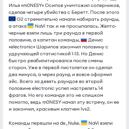
Илья «m0NESY» Осипов уничтожил соперников,
BC.Game
0:0
0
сделав четыре убийства с Беретт. После этого
BASEMENT BOYS
0
G2 стремительно начали набирать раунды,
а атака
NaVi так и не просыпалась. Желто-
Esports World Cup 2026 Open Qualifier
(bo3)
черные взяли лишь три раунда в первой
Giant Pandas
0:1
0
половине, а капитан команды,
Денис
«electronic» Шарипов закончил половину с
Betclic
0
удручающей статистикой 1-13. Но Денис
Esports World Cup 2026 Open Qualifier
(bo3)
быстро реабилитировался после смены
сторон. Уже в первой пистолетке он сделал
HEROIC
0:0
0
два минуса, а через раунд и вовсе оформил
REM
0
эйс. Всего за девять раундов во второй
половине electronic успел настрелять 14
фрагов. Но его команде это не слишком
помогло, ведь m0NESY начал эту встречу, он ее
и закончил, красивым клатчем 1vs2.
Команды перешли на de_Nuke.
NaVi взяли