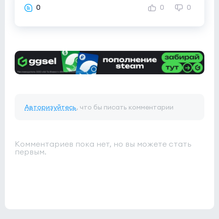
0
0
0
Авторизуйтесь
, что бы писать комментарии
Комментариев пока нет, но вы можете стать
первым.