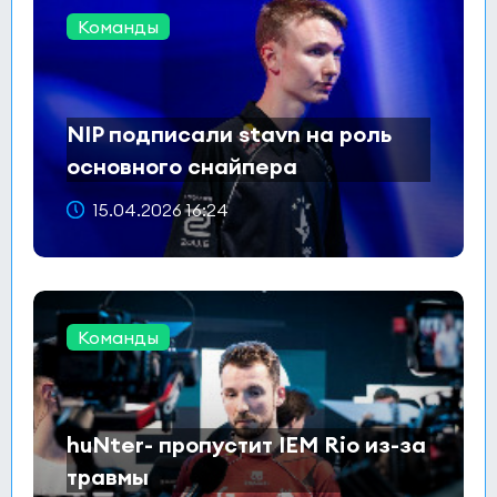
Команды
NIP подписали stavn на роль
основного снайпера
15.04.2026 16:24
Команды
huNter- пропустит IEM Rio из-за
травмы