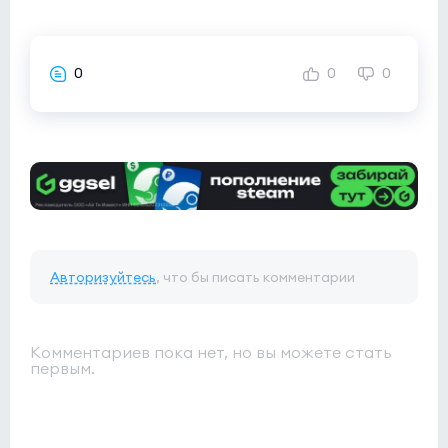
0
0
0
Авторизуйтесь
, что бы писать комментарии
Комментариев пока нет, но вы можете стать
первым.