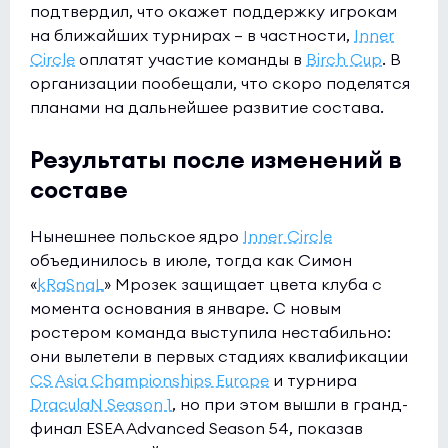
подтвердил, что окажет поддержку игрокам
на ближайших турнирах – в частности,
Inner
Circle
оплатят участие команды в
Birch Cup
. В
организации пообещали, что скоро поделятся
планами на дальнейшее развитие состава.
Результаты после изменений в
составе
Нынешнее польское ядро
Inner Circle
объединилось в июле, тогда как Симон
«
kRaSnaL
» Мрозек защищает цвета клуба с
момента основания в январе. С новым
ростером команда выступила нестабильно:
они вылетели в первых стадиях квалификации
CS Asia Championships Europe
и турнира
DraculaN Season 1
, но при этом вышли в гранд-
финал ESEA Advanced Season 54, показав