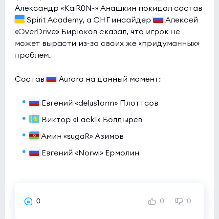
Александр «KaiR0N-» Анашкин покидал состав
Spirit Academy, а СНГ инсайдер
Алексей
«OverDrive» Бирюков сказал, что игрок не
может вырасти из-за своих же «придуманных»
проблем.
Состав
Aurora на данный момент:
Евгений «delus1onn» Плоттсов
Виктор «Lack1» Болдырев
Амин «sugaR» Азимов
Евгений «Norwi» Ермолин
0
0
0