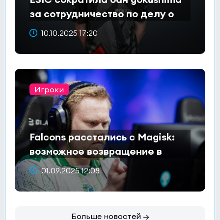
за сотрудничество по делу о
договорных матчах
10.10.2025 17:20
Игроки
Falcons расстались с Magisk:
возможное возвращение в
Astralis?
01.09.2025 12:08
Больше новостей →