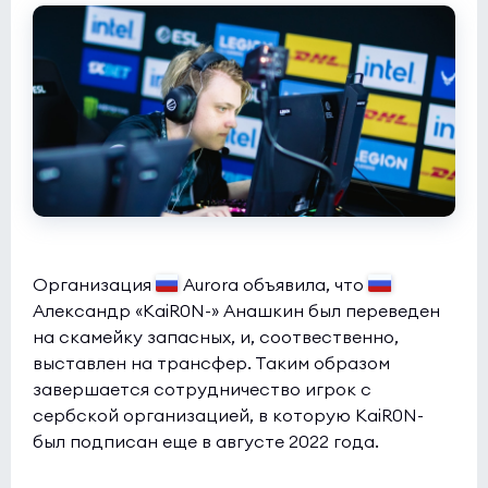
Butterfly
5:1
0
CYBERSHOKE
0
BetBoom Storm Season 4
(bo3)
BORRACHEIROS
5:1
0
UNO MILLE
0
Организация
Aurora объявила, что
Александр «KaiR0N-» Анашкин был переведен
на скамейку запасных, и, соотвественно,
выставлен на трансфер. Таким образом
завершается сотрудничество игрок с
сербской организацией, в которую KaiR0N-
был подписан еще в августе 2022 года.