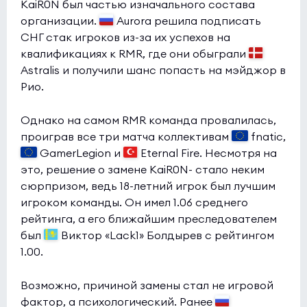
KaiR0N был частью изначального состава
организации.
Aurora решила подписать
СНГ стак игроков из-за их успехов на
квалификациях к RMR, где они обыграли
Astralis и получили шанс попасть на мэйджор в
Рио.
Однако на самом RMR команда провалилась,
проиграв все три матча коллективам
fnatic,
GamerLegion и
Eternal Fire. Несмотря на
это, решение о замене KaiR0N- стало неким
сюрпризом, ведь 18-летний игрок был лучшим
игроком команды. Он имел 1.06 среднего
рейтинга, а его ближайшим преследователем
был
Виктор «Lack1» Болдырев с рейтингом
1.00.
Возможно, причиной замены стал не игровой
фактор, а психологический. Ранее