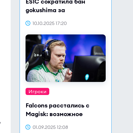
ESIC сократила бан
gokushima за
сотрудничество по делу о
10.10.2025 17:20
договорных матчах
Игроки
Falcons расстались с
Magisk: возможное
возвращение в Astralis?
e
01.09.2025 12:08