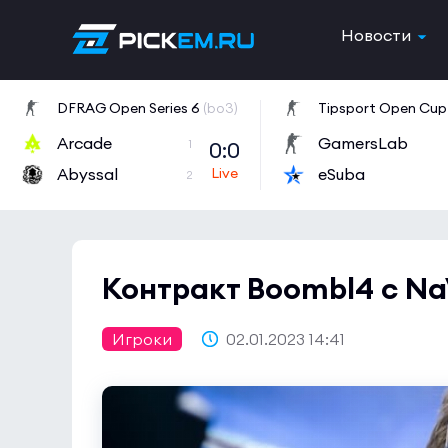
Новости
DFRAG Open Series 6
(bo3)
Tipsport Open Cup 
Arcade
GamersLab
0:0
1
Abyssal
eSuba
2
Контракт Boombl4 с Na
Игроки
02.01.2023 14:41