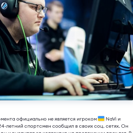
омента официально не является игроком
NaVi и
4-летний спортсмен сообщил в своих соц. сетях. Он