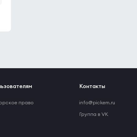
ьзователям
Контакты
орское право
info@pickem.ru
Группа в VK