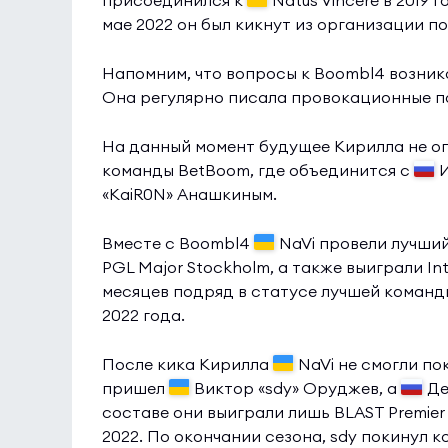
присоединился к
Natus Vincere в 2019 
мае 2022 он был кикнут из организации п
Напомним, что вопросы к Boombl4 возника
Она регулярно писала провокационные по
На данный момент будущее Кирилла не опр
команды BetBoom, где объединится с
И
«KaiR0N» Анашкиным.
Вместе с Boombl4
NaVi провели лучший
PGL Major Stockholm, а также выиграли Int
месяцев подряд в статусе лучшей команд
2022 года.
После кика Кирилла
NaVi не смогли по
пришел
Виктор «sdy» Оруджев, а
Де
составе они выиграли лишь BLAST Premier S
2022. По окончании сезона, sdy покинул к