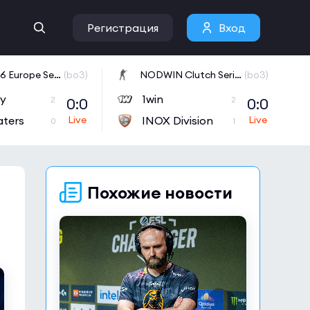
Регистрация
Вход
CCT 2026 Europe Series 6
(bo3)
NODWIN Clutch Series 10
(bo3)
ly
1win
0:0
0:0
2
2
aters
INOX Division
0
1
Похожие новости