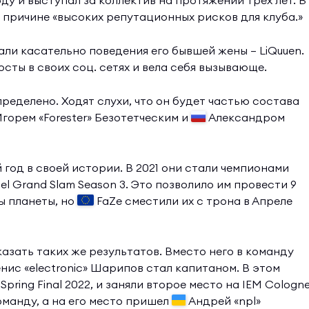
году и выступал за коллектив на протяжении трех лет. В
о причине «высоких репутационных рисков для клуба.»
ли касательно поведения его бывшей жены — LiQuuen.
сты в своих соц. сетях и вела себя вызывающе.
еделено. Ходят слухи, что он будет частью состава
горем «Forester» Безотетческим и
Александром
 год в своей истории. В 2021 они стали чемпионами
el Grand Slam Season 3. Это позволило им провести 9
ы планеты, но
FaZe сместили их с трона в Апреле
казать таких же результатов. Вместо него в команду
нис «electronic» Шарипов стал капитаном. В этом
pring Final 2022, и заняли второе место на IEM Cologn
оманду, а на его место пришел
Андрей «npl»