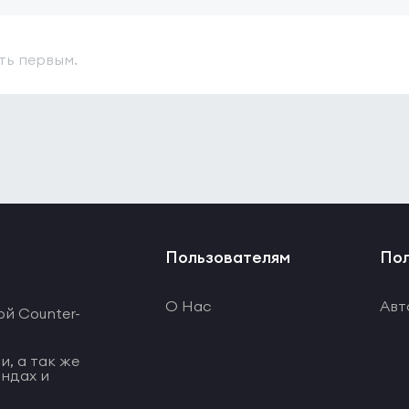
ть первым.
Пользователям
Пол
О Нас
Авт
ой Counter-
и, а так же
ндах и