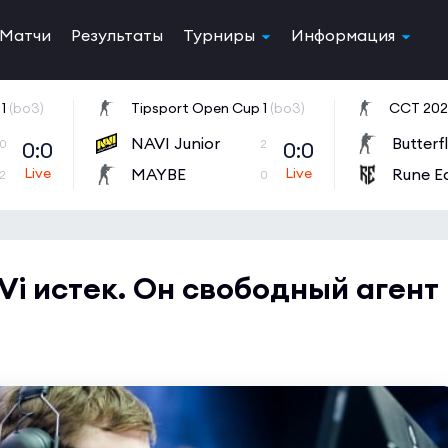
Матчи
Результаты
Турниры
Информация
1
(bo3)
Tipsport Open Cup 1
(bo3)
NAVI Junior
Butterf
0:0
0:0
0
2
MAYBE
Rune E
2
0
Vi истек. Он свободный агент