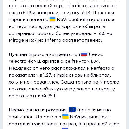
просто, на первой карте fnatic отыгрались со
счета 5-12 и выиграли по итогу 16-14. Шоковая
терапия помогла
NaVi реабилитироваться
на двух последующих картах и обыграть
соперника гораздо более уверенно — 16:8 на
Mirage и 16:7 на Inferno соответственно.
Лучшим игроком встречи стал
Денис
«electroNic» Шарипов с рейтингом 1.34.
Недалеко от него расположился и Perfecto с
показателем в 1.27. s1mple вновь не блистал,
хотя и не провалился. Саша только на Мираже
показал свою обычную игру, завершив карту
со статистикой 25-11.
Несмотря на поражение,
fnatic заметно
усилились. До матча с
NaVi их винстрик
составлял уже шесть встреч, а в прошлой игре