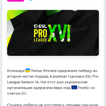
Butterfly
0:0
2
Rune Eaters
0
NODWIN Clutch Series 10
(bo3)
1win
0:0
2
INOX Division
1
Команда
Natus Vincere одержала победу во
втором матче подряд в рамках турнира ESL Pro
League Season 16. На этот раз украинская
организация одержала верх над
fnatic со
счетом 2:1.
Однако победа не досталась парням слишком