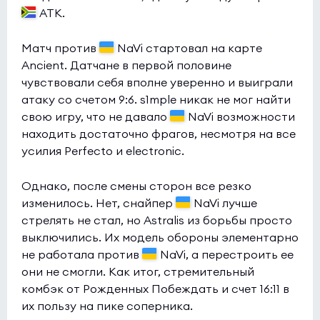
ATK.
FOKUS
7:9
0
Sashi
0
Матч против
NaVi стартовал на карте
Ancient. Датчане в первой половине
Esports World Cup 2026 Open Qualifier
(bo3)
чувствовали себя вполне уверенно и выиграли
Partizan
0:0
1
атаку со счетом 9:6. s1mple никак не мог найти
свою игру, что не давало
NaVi возможности
Orion Wanderers
0
находить достаточно фрагов, несмотря на все
усилия Perfecto и electronic.
Esports World Cup 2026 Open Qualifier
(bo3)
Acend
0:0
0
Однако, после смены сторон все резко
NRG
1
изменилось. Нет, снайпер
NaVi лучше
стрелять не стал, но Astralis из борьбы просто
Esports World Cup 2026 Open Qualifier
(bo3)
выключились. Их модель обороны элементарно
не работала против
NaVi, а перестроить ее
Vandulken
0:0
0
они не смогли. Как итог, стремительный
Spirit HU
1
комбэк от Рожденных Побеждать и счет 16:11 в
их пользу на пике соперника.
Esports World Cup 2026 Open Qualifier
(bo3)