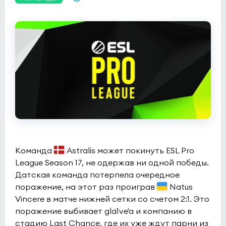
REVENIX
7:11
0
levelONE
0
Esports World Cup 2026 Open Qualifier
(bo3)
100 Thieves
0:0
1
NADE
0
Esports World Cup 2026 Open Qualifier
(bo3)
Liquid
8:8
0
Metizport
0
Команда
Astralis может покинуть ESL Pro
League Season 17, не одержав ни одной победы.
Esports World Cup 2026 Open Qualifier
(bo3)
Датская команда потерпела очередное
Dhala
0:0
0
поражение, на этот раз проиграв
Natus
Prestige
Vincere в матче нижней сетки со счетом 2:1. Это
1
поражение выбивает gla1ve'a и компанию в
Esports World Cup 2026 Open Qualifier
(bo3)
стадию Last Chance, где их уже ждут парни из