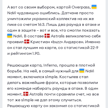
K27
0:0
1
А вот со своим выбором, картой Overpass,
SINNERS
NaVi чудовищно ошиблись. Датчане просто
0
уничтожили украинский коллектив на их же
Esports World Cup 2026 Open Qualifier
(bo3)
пике со счетом 16:3. Лишь два раунда в атаке и
один в защите — вот и все, что смогли показать
Virtus.pro
12:6
0
NaVi. В составе
Astralis великолепно себя
JiJieHao
0
проявил
Кристиан «buzz» Андерсен. Именно
он стал лучшим на карте, со статистикой 22-9
Esports World Cup 2026 Open Qualifier
(bo3)
и рейтингом 1.90.
Sangal
3:0
1
Решающая карта, Inferno, прошла в плотной
Zeste
0
борьбе. На ней, в самый нужный для
NaVi
момент, включился s1mple. Костылев стал
делать важнейшие фраги, которые позволили
его команде набирать раунды в атаке. В один
момент,
Astralis почти сравняли счет, но все
тот же s1mple не дал этому случиться.
Решающую карту он закончил со статистикой