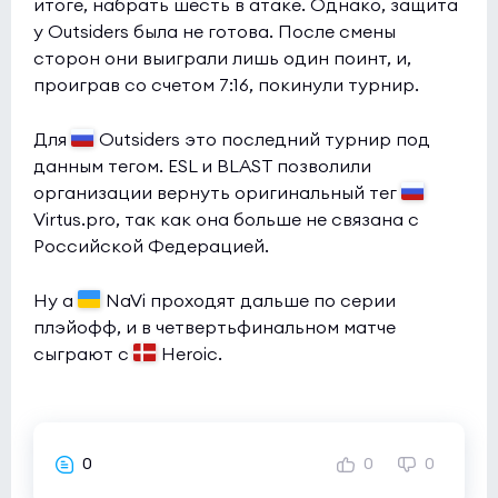
итоге, набрать шесть в атаке. Однако, защита
у Outsiders была не готова. После смены
сторон они выиграли лишь один поинт, и,
проиграв со счетом 7:16, покинули турнир.
Для
Outsiders это последний турнир под
данным тегом. ESL и BLAST позволили
организации вернуть оригинальный тег
Virtus.pro, так как она больше не связана с
Российской Федерацией.
Ну а
NaVi проходят дальше по серии
плэйофф, и в четвертьфинальном матче
сыграют с
Heroic.
0
0
0