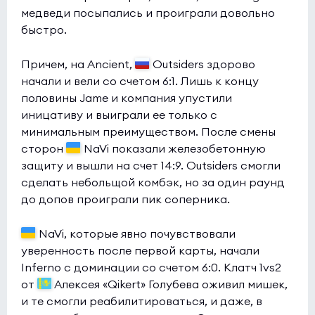
медведи посыпались и проиграли довольно
быстро.
Причем, на Ancient,
Outsiders здорово
начали и вели со счетом 6:1. Лишь к концу
половины Jame и компания упустили
иницативу и выиграли ее только с
минимальным преимуществом. После смены
сторон
NaVi показали железобетонную
защиту и вышли на счет 14:9. Outsiders смогли
сделать небольщой комбэк, но за один раунд
до допов проиграли пик соперника.
NaVi, которые явно почувствовали
уверенность после первой карты, начали
Inferno c доминации со счетом 6:0. Клатч 1vs2
от
Алексея «Qikert» Голубева оживил мишек,
и те смогли реабилитироваться, и даже, в