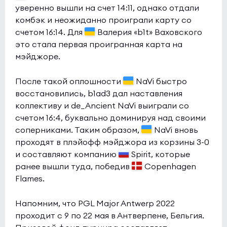
уверенно вышли на счет 14:11, однако отдали
комбэк и неожиданно проиграли карту со
счетом 16:14. Для
Валерия «b1t» Ваховского
это стала первая проигранная карта на
мэйджоре.
После такой оплошности
NaVi быстро
восстановились, b1ad3 дал наставления
коллективу и de_Ancient NaVi выиграли со
счетом 16:4, буквально доминируя над своими
соперниками. Таким образом,
NaVi вновь
проходят в плэйофф мэйджора из корзины 3-0
и составляют компанию
Spirit, которые
ранее вышли туда, победив
Copenhagen
Flames.
Напомним, что PGL Major Antwerp 2022
проходит с 9 по 22 мая в Антверпене, Бельгия.