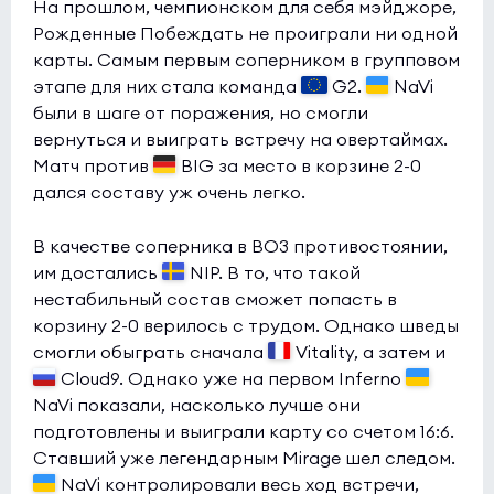
На прошлом, чемпионском для себя мэйджоре,
Рожденные Побеждать не проиграли ни одной
карты. Самым первым соперником в групповом
этапе для них стала команда
G2.
NaVi
были в шаге от поражения, но смогли
вернуться и выиграть встречу на овертаймах.
Матч против
BIG за место в корзине 2-0
дался составу уж очень легко.
В качестве соперника в BO3 противостоянии,
им достались
NIP. В то, что такой
нестабильный состав сможет попасть в
корзину 2-0 верилось с трудом. Однако шведы
смогли обыграть сначала
Vitality, а затем и
Cloud9. Однако уже на первом Inferno
NaVi показали, насколько лучше они
подготовлены и выиграли карту со счетом 16:6.
Ставший уже легендарным Mirage шел следом.
NaVi контролировали весь ход встречи,