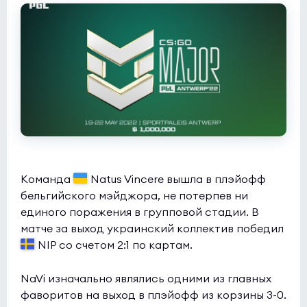
Butterfly
0:0
2
Rune Eaters
0
NODWIN Clutch Series 10
(bo3)
1win
0:0
2
INOX Division
1
Команда
Natus Vincere вышла в плэйофф
бельгийского мэйджора, не потерпев ни
единого поражения в групповой стадии. В
матче за выход украинский коллектив победил
NIP со счетом 2:1 по картам.
NaVi изначально являлись одними из главных
фаворитов на выход в плэйофф из корзины 3-0.