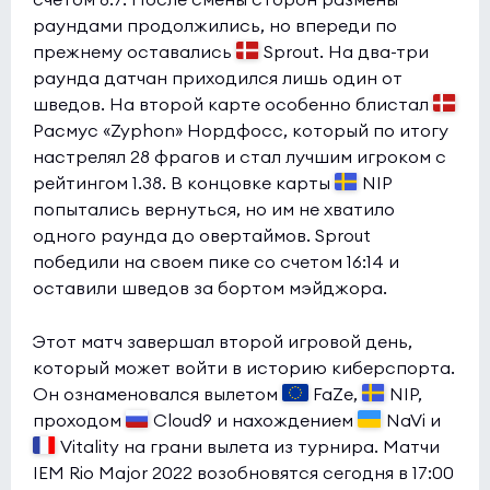
раундами продолжились, но впереди по
прежнему оставались
Sprout. На два-три
раунда датчан приходился лишь один от
шведов. На второй карте особенно блистал
Расмус «Zyphon» Нордфосс, который по итогу
настрелял 28 фрагов и стал лучшим игроком с
рейтингом 1.38. В концовке карты
NIP
попытались вернуться, но им не хватило
одного раунда до овертаймов. Sprout
победили на своем пике со счетом 16:14 и
оставили шведов за бортом мэйджора.
Этот матч завершал второй игровой день,
который может войти в историю киберспорта.
Он ознаменовался вылетом
FaZe,
NIP,
проходом
Cloud9 и нахождением
NaVi и
Vitality на грани вылета из турнира. Матчи
IEM Rio Major 2022 возобновятся сегодня в 17:00