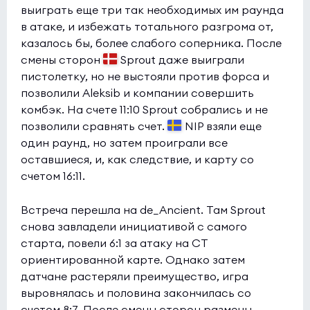
выиграть еще три так необходимых им раунда
в атаке, и избежать тотального разгрома от,
казалось бы, более слабого соперника. После
смены сторон
Sprout даже выиграли
пистолетку, но не выстояли против форса и
позволили Aleksib и компании совершить
комбэк. На счете 11:10 Sprout собрались и не
позволили сравнять счет.
NIP взяли еще
один раунд, но затем проиграли все
оставшиеся, и, как следствие, и карту со
счетом 16:11.
Встреча перешла на de_Ancient. Там Sprout
снова завладели инициативой с самого
старта, повели 6:1 за атаку на CT
ориентированной карте. Однако затем
датчане растеряли преимущество, игра
выровнялась и половина закончилась со
счетом 8:7. После смены сторон размены