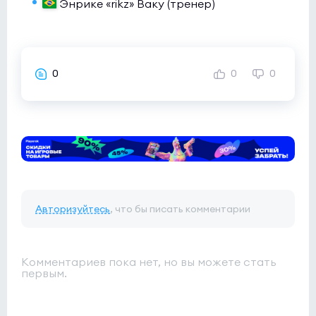
Энрике «rikz» Ваку (тренер)
0
0
0
Авторизуйтесь
, что бы писать комментарии
Комментариев пока нет, но вы можете стать
первым.