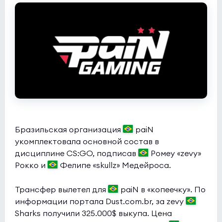
REVENIX
0:0
0
levelONE
0
Esports World Cup 2026 Open Qualifier
(bo3)
100 Thieves
0:0
0
NADE
0
Esports World Cup 2026 Open Qualifier
(bo3)
Liquid
0:0
0
Бразильская организация
paiN
Metizport
0
укомплектовала основной состав в
дисциплине CS:GO, подписав
Ромеу «zevy»
Esports World Cup 2026 Open Qualifier
(bo3)
Рокко и
Фелипе «skullz» Медейроса.
Dhala
0:0
0
Трансфер вылетел для
paiN в «копеечку». По
Prestige
0
информации портала Dust.com.br, за zevy
Sharks получили 325.000$ выкупа. Цена
Esports World Cup 2026 Open Qualifier
(bo3)