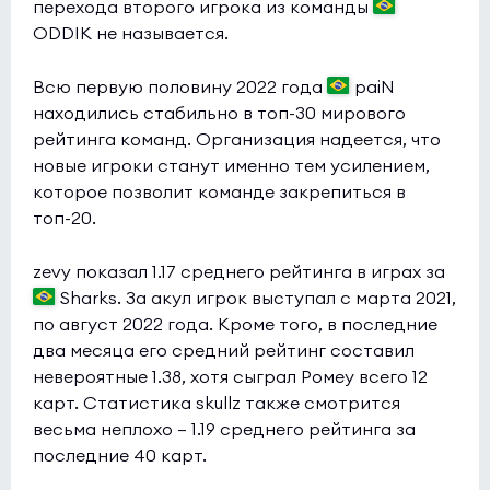
перехода второго игрока из команды
FOKUS
0:1
0
ODDIK не называется.
Sashi
0
Всю первую половину 2022 года
paiN
Esports World Cup 2026 Open Qualifier
(bo3)
находились стабильно в топ-30 мирового
рейтинга команд. Организация надеется, что
Partizan
0:0
0
новые игроки станут именно тем усилением,
Orion Wanderers
0
которое позволит команде закрепиться в
топ-20.
Esports World Cup 2026 Open Qualifier
(bo3)
Vandulken
zevy показал 1.17 среднего рейтинга в играх за
0:0
0
Sharks. За акул игрок выступал с марта 2021,
Spirit HU
0
по август 2022 года. Кроме того, в последние
два месяца его средний рейтинг составил
Esports World Cup 2026 Open Qualifier
(bo3)
невероятные 1.38, хотя сыграл Ромеу всего 12
K27
0:0
0
карт. Статистика skullz также смотрится
SINNERS
0
весьма неплохо — 1.19 среднего рейтинга за
последние 40 карт.
Esports World Cup 2026 Open Qualifier
(bo3)