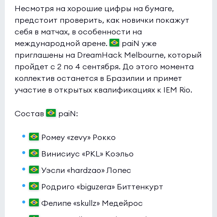
Несмотря на хорошие цифры на бумаге,
Virtus.pro
0:0
0
предстоит проверить, как новички покажут
JiJieHao
0
себя в матчах, в особенности на
международной арене.
paiN уже
Esports World Cup 2026 Open Qualifier
(bo3)
приглашены на DreamHack Melbourne, который
Sangal
0:0
0
пройдет с 2 по 4 сентября. До этого момента
коллектив останется в Бразилии и примет
Zeste
0
участие в открытых квалификациях к IEM Rio.
Состав
paiN:
Ромеу «zevy» Рокко
Винисиус «PKL» Коэльо
Уэсли «hardzao» Лопес
Родриго «biguzera» Биттенкурт
Фелипе «skullz» Медейрос