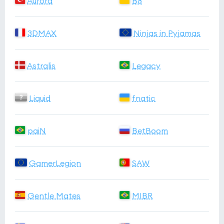
Aurora
B8
3DMAX
Ninjas in Pyjamas
Astralis
Legacy
Liquid
fnatic
paiN
BetBoom
GamerLegion
SAW
Gentle Mates
MIBR