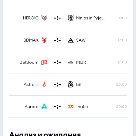
HEROIC
Ninjas in Pyjamas
14:00
3DMAX
SAW
17:00
BetBoom
MIBR
17:00
Astralis
B8
20:00
Aurora
fnatic
20:00
Анализ и ожидания