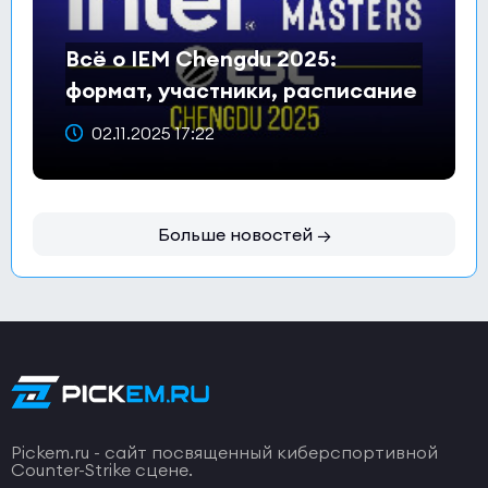
Всё о IEM Chengdu 2025:
формат, участники, расписание
и призовой фонд
02.11.2025 17:22
Больше новостей →
Pickem.ru - сайт посвященный киберспортивной
Counter-Strike сцене.