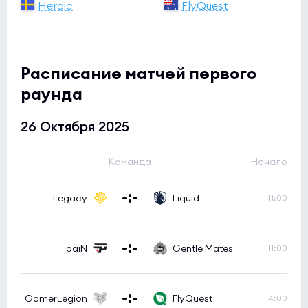
Heroic
FlyQuest
Расписание матчей первого
раунда
26 Октября 2025
Команда
Начало
Legacy
Liquid
11:00
paiN
Gentle Mates
11:00
GamerLegion
FlyQuest
14:00