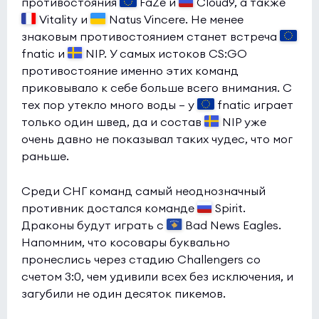
противостояния
FaZe и
Cloud9, а также
Vitality и
Natus Vincere. Не менее
знаковым противостоянием станет встреча
fnatic и
NIP. У самых истоков CS:GO
противостояние именно этих команд
приковывало к себе больше всего внимания. С
тех пор утекло много воды — у
fnatic играет
только один швед, да и состав
NIP уже
очень давно не показывал таких чудес, что мог
раньше.
Среди СНГ команд самый неоднозначный
противник достался команде
Spirit.
Драконы будут играть с
Bad News Eagles.
Напомним, что косовары буквально
пронеслись через стадию Challengers со
счетом 3:0, чем удивили всех без исключения, и
загубили не один десяток пикемов.