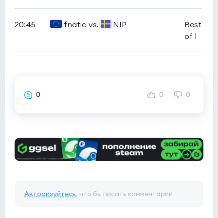
20:45
fnatic vs.
NIP
Best
of 1
0
0
0
Авторизуйтесь
, что бы писать комментарии