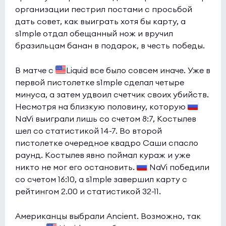
организации пестрил постами с просьбой
1win
7:3
1
дать совет, как выиграть хотя бы карту, а
Liquid
1
s1mple отдал обещанный нож и вручил
бразильцам банан в подарок, в честь победы.
Esports World Cup 2026 Open Qualifier
(bo3)
INFINITE
0:0
0
В матче с
Liquid все было совсем иначе. Уже в
100 Thieves
первой пистолетке s1mple сделал четыре
2
минуса, а затем удвоил счетчик своих убийств.
Tipsport Open Cup 1
(bo3)
Несмотря на близкую половину, которую
NaVi выиграли лишь со счетом 8:7, Костылев
UNiTY
3:7
0
шел со статистикой 14-7. Во второй
Nexus
0
пистолетке очередное квадро Саши спасло
раунд. Костылев явно поймал кураж и уже
(bo3)
никто не мог его остановить.
NaVi победили
DEPO
со счетом 16:10, а s1mple завершил карту с
5:1
0
рейтингом 2.00 и статистикой 32-11.
Game Point
0
Американцы выбрали Ancient. Возможно, так