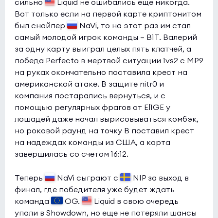
сильно
Liquid не ошибались еще никогда.
Вот только если на первой карте криптонитом
был снайпер
NaVi, то на этот раз им стал
самый молодой игрок команды — B1T. Валерий
за одну карту выиграл целых пять клатчей, а
победа Perfecto в мертвой ситуации 1vs2 с MP9
на руках окончательно поставила крест на
американской атаке. В защите nitr0 и
компания постарались вернуться, и с
помощью регулярных фрагов от El1GE у
лошадей даже начал вырисовываться комбэк,
но роковой раунд на точку В поставил крест
на надеждах команды из США, а карта
завершилась со счетом 16:12.
Теперь
NaVi сыграют с
NIP за выход в
финал, где победителя уже будет ждать
команда
OG.
Liquid в свою очередь
упали в Showdown, но еще не потеряли шансы