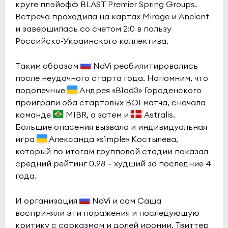
круге плэйофф BLAST Premier Spring Groups.
Inner Circle
2:0
1
Встреча проходила на картах Mirage и Ancient
Iberian Soul
и завершилась со счетом 2:0 в пользу
1
Российско-Украинского коллектива.
Esports World Cup 2026 Open Qualifier
(bo3)
Таким образом
NaVi реабилитировались
9INE
2:9
0
после неудачного старта года. Напомним, что
HOTU
1
подопечные
Андрея «B1ad3» Городенского
проиграли оба стартовых BO1 матча, сначала
Esports World Cup 2026 Open Qualifier
(bo3)
команде
MIBR, а затем и
Astralis.
FOKUS
0:0
Большие опасения вызвала и индивидуальная
1
игра
Александа «s1mple» Костылева,
Acend
1
который по итогам групповой стадии показал
средний рейтинг 0.98 — худший за последние 4
Esports World Cup 2026 Open Qualifier
(bo3)
года.
BC.Game
0:0
2
OG
0
И организация
NaVi и сам Саша
восприняли эти поражения и последующую
Esports World Cup 2026 Open Qualifier
(bo3)
критику с сарказмом и долей иронии. Твиттер