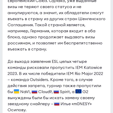
Европейский Союз. Однако, уже выданные
визы не теряют своего статуса и не
аннулируются, а значит, их обладатели смогут
въехать в страну из других стран Шенгенского
Соглашения. Такой страной является,
например, Германия, которая входит в оба
блока, однако продолжает выдавать визы
россиянам, и позволяет им беспрепятственно
въезжать в страну.
До выхода заявления ESL целых четыре
команды рисковали пропустить IEM Katowice
2023. В их числе победители IEM Rio Major 2022
— команда Outsiders. Кроме того, в случае
действия запрета, турнир также пропустили
бы
NaVI,
Cloud9,
Spirit, а
G2
вынуждены были бы искать замену своему
звездному снайперу —
Илье «m0NESY»
Осипову.