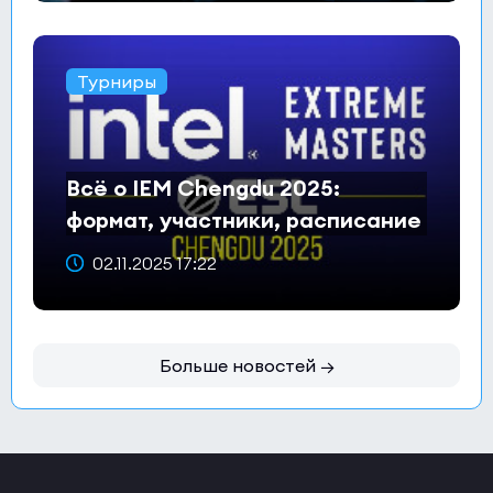
Турниры
Всё о IEM Chengdu 2025:
формат, участники, расписание
и призовой фонд
02.11.2025 17:22
Больше новостей →