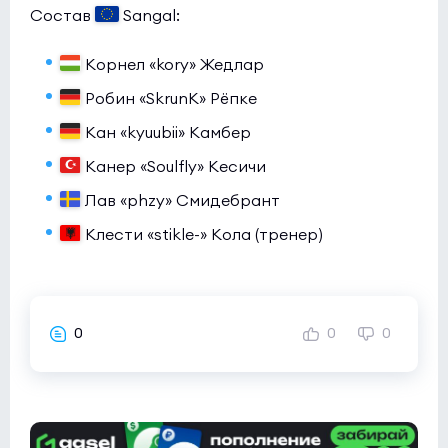
Состав
Sangal:
Корнел «kory» Жедлар
Робин «SkrunK» Рёпке
Кан «kyuubii» Камбер
Канер «Soulfly» Кесичи
Лав «phzy» Смидебрант
Клести «stikle-» Кола (тренер)
0
0
0