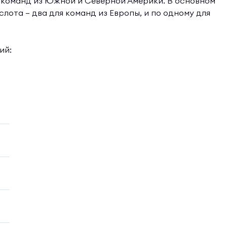
 команд из Южной и Северной Америки. В основном
лота — два для команд из Европы, и по одному для
ий: