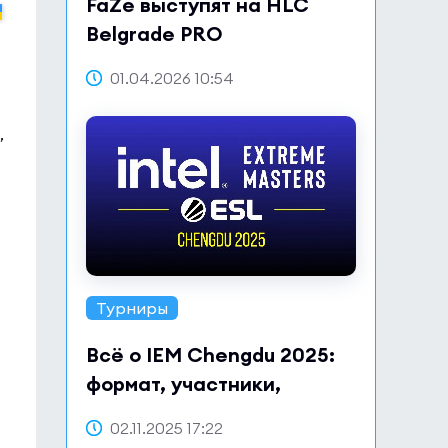
FaZe выступят на HLC
Belgrade PRO
01.04.2026 10:54
,
Турниры
Всё о IEM Chengdu 2025:
формат, участники,
расписание и призовой
02.11.2025 17:22
фонд