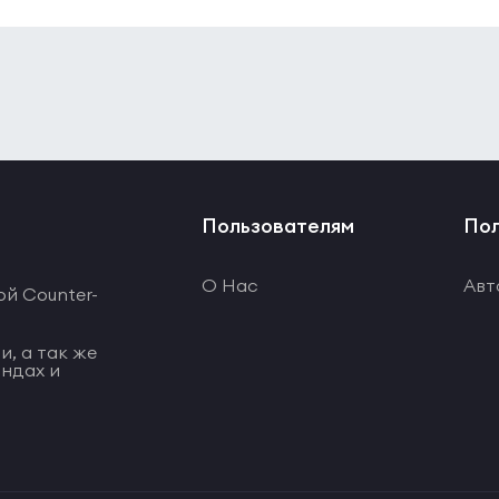
Пользователям
Пол
О Нас
Авт
ой Counter-
и, а так же
ндах и