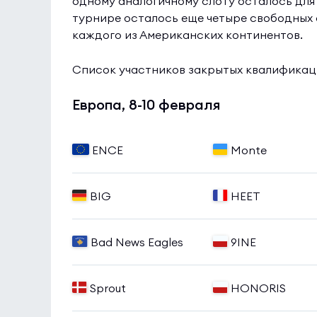
одному аналогичному слоту осталось для
турнире осталось еще четыре свободных с
каждого из Американских континентов.
Список участников закрытых квалификац
Европа, 8-10 февраля
ENCE
Monte
BIG
HEET
Bad News Eagles
9INE
Sprout
HONORIS