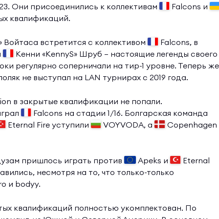
023. Они присоединились к коллективам
Falcons и
тых квалификаций.
» Войтаса встретится с коллективом
Falcons, в
и
Кенни «KennyS» Шруб — настоящие легенды своего
роки регулярно соперничали на тир-1 уровне. Теперь же
поляк не выступал на LAN турнирах с 2019 года.
on в закрытые квалификации не попали.
играл
Falcons на стадии 1/16. Болгарская команда
Eternal Fire уступили
VOYVODA, а
Copenhagen
узам пришлось играть против
Apeks и
Eternal
правились, несмотря на то, что только-только
ro и bodyy.
ытых квалификаций полностью укомплектован. По