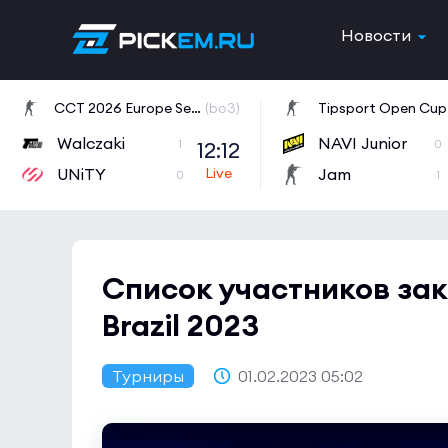
Новости
CCT 2026 Europe Series 6
(bo3)
Tipsport Open Cup 
Walczaki
NAVI Junior
12:12
1
0
UNiTY
Jam
0
1
Список участников за
Brazil 2023
Турниры
01.02.2023 05:02