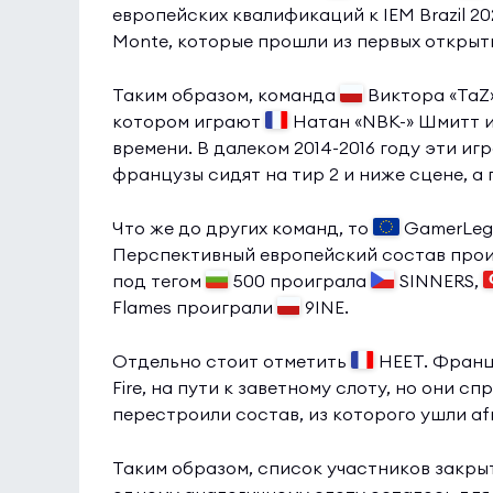
европейских квалификаций к IEM Brazil 2
Monte, которые прошли из первых откры
Таким образом, команда
Виктора «TaZ
котором играют
Натан «NBK-» Шмитт 
времени. В далеком 2014-2016 году эти иг
французы сидят на тир 2 и ниже сцене, а 
Что же до других команд, то
GamerLegi
Перспективный европейский состав про
под тегом
500 проиграла
SINNERS,
Flames проиграли
9INE.
Отдельно стоит отметить
HEET. Франц
Fire, на пути к заветному слоту, но они с
перестроили состав, из которого ушли af
Таким образом, список участников закр