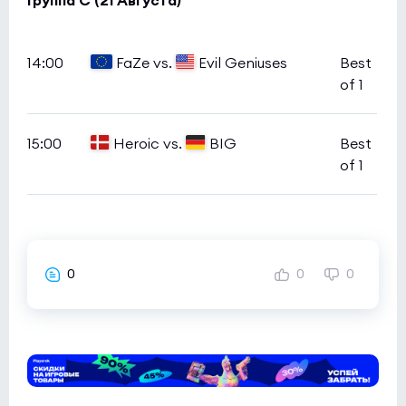
Группа С (21 Августа)
14:00
FaZe vs.
Evil Geniuses
Best
of 1
15:00
Heroic vs.
BIG
Best
of 1
0
0
0