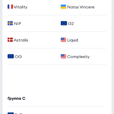
Vitality
Natus Vincere
NIP
G2
Astralis
Liquid
OG
Complexity
Группа C