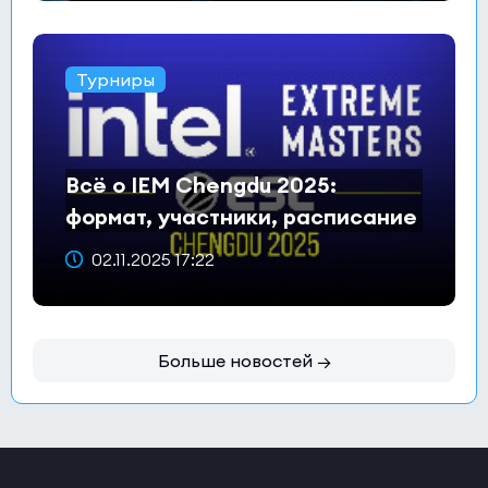
Турниры
Всё о IEM Chengdu 2025:
формат, участники, расписание
и призовой фонд
02.11.2025 17:22
Больше новостей →