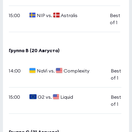
15:00
NIP vs.
Astralis
Best
of 1
Группа B (20 Августа)
14:00
NaVi vs.
Complexity
Best
of 1
15:00
G2 vs.
Liquid
Best
of 1