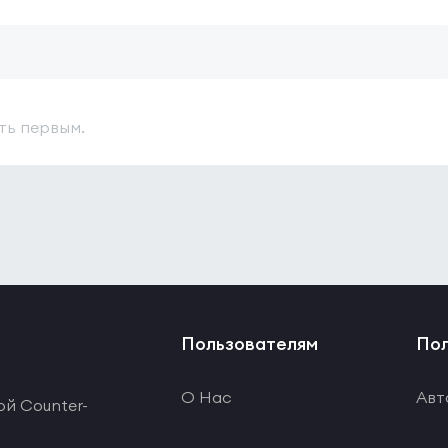
ть первым.
Пользователям
Пол
О Нас
Авт
ой Counter-