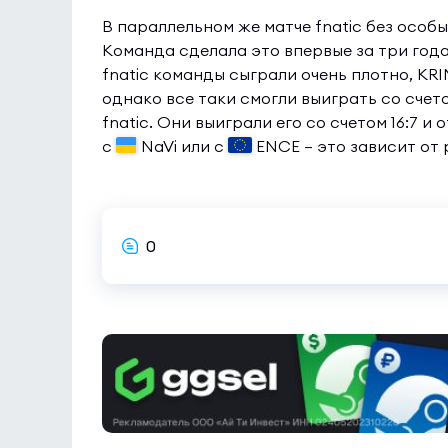
В параллельном же матче fnatiс без особ
Команда сделала это впервые за три года
fnatic команды сыграли очень плотно, KR
однако все таки смогли выиграть со счето
fnatic. Они выиграли его со счетом 16:7 и
с
NaVi или с
ENCE — это зависит от
0