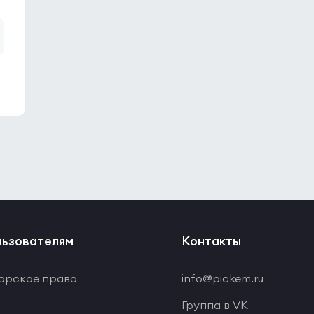
ьзователям
Контакты
орское право
info@pickem.ru
Группа в VK