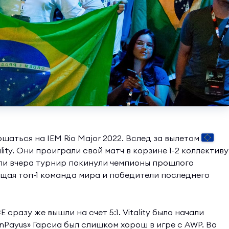
аться на IEM Rio Major 2022. Вслед за вылетом
lity. Они проиграли свой матч в корзине 1-2 коллективу
сли вчера турнир покинули чемпионы прошлого
щая топ-1 команда мира и победители последнего
 сразу же вышли на счет 5:1. Vitality было начали
nPayus» Гарсиа был слишком хорош в игре с AWP. Во