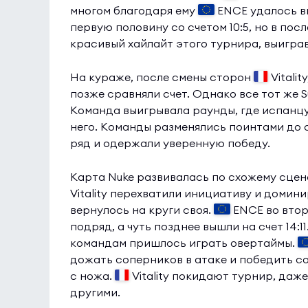
многом благодаря ему
ENCE удалось в
первую половину со счетом 10:5, но в по
красивый хайлайт этого турнира, выиграв 
На кураже, после смены сторон
Vitali
позже сравняли счет. Однако все тот же 
Команда выигрывала раунды, где испанцу
него. Команды разменялись поинтами до с
ряд и одержали уверенную победу.
Карта Nuke развивалась по схожему сце
Vitality перехватили инициативу и домин
вернулось на круги своя.
ENCE во втор
подряд, а чуть позднее вышли на счет 14:1
командам пришлось играть овертаймы.
дожать соперников в атаке и победить со
с ножа.
Vitality покидают турнир, даж
другими.