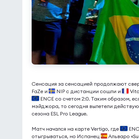
Сенсация за сенсацией продолжают сверш
FaZe и
NIP с дистанции сошли и
Vita
ENCE со счетом 2:0. Таким образом, е
мэйджора, то сегодня вылетели действую
сезона ESL Pro League.
Матч начался на карте Vertigo, где
ENCE
отыгрываться, но Испанец
Альваро «Su