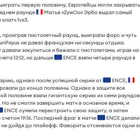
ыиграть первую половину. Европейцы могли закрыват
следнем раунде
Матье «ZywOo» Эрбо выдал самый
клатч 1vs3.
ty, проиграв пистолетный раунд, выиграли форс и чуть
SunPayus не давал французам ни секунды отдыха.
 давали закупиться и бежали с пистолетами, играя на
чета 12:12, но дальше
ENCE взяли четыре раунда в
нарию, однако после успешной серии от
ENCE,
ировали до конца половины. Однако в защите все
ой половине взяли гигантскую серию из семи раундов
1. Но не смогли завершить матч в основное время, и
ENCE сумели перестроить свою защиту, а затем
 счетом 19:16. Последний фраг в матче
ENCE делали
е не дойдя до плэйофф. Фавориты отсеиваются одни з