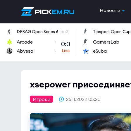
Новости
DFRAG Open Series 6
(bo3)
Tipsport Open Cup 
Arcade
GamersLab
0:0
1
Abyssal
eSuba
2
xsepower присоединяе
Игроки
25.11.2022 05:20