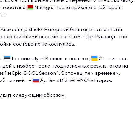
о, как в прошлом месяце его переместили на скамейку
 в составе
Nemiga. После прихода снайпера в
та.
Александр «1eeR» Нагорный были единственными
, сохранившими свое место в команде. Руководство
ройки состава их не коснулись.
 —
Рассим «Jyo» Валиев и новичок,
Станислав
ндой в ноябре после неоднозначных результатов на
es 1 и Epic GOCL Season 1. Эстонец, тем временем,
ший тиммейт —
Артём «iDISBALANCE» Егоров.
лядит следующим образом: