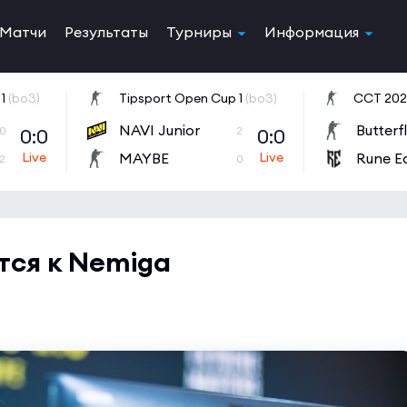
Матчи
Результаты
Турниры
Информация
1
(bo3)
Tipsport Open Cup 1
(bo3)
NAVI Junior
Butterf
0:0
0:0
0
2
MAYBE
Rune E
2
0
тся к Nemiga