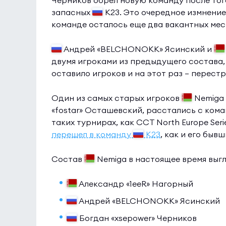
Черников обрел новую команду после тог
запасных
K23. Это очередное измнение
команде осталось еще два вакантных мес
Андрей «BELCHONOKK» Ясинский и
двумя игроками
из предыдущего состава
оставило игроков и на этот раз — перест
Один из самых старых игроков
Nemiga
«fostar» Осташевский, расстались с кома
таких турнирах, как CCT North Europe Seri
перешел в команду
K23
, как и его быв
Состав
Nemiga в настоящее время выг
Александр «1eeR» Нагорный
Андрей «BELCHONOKK» Ясинский
Богдан «xsepower» Черников