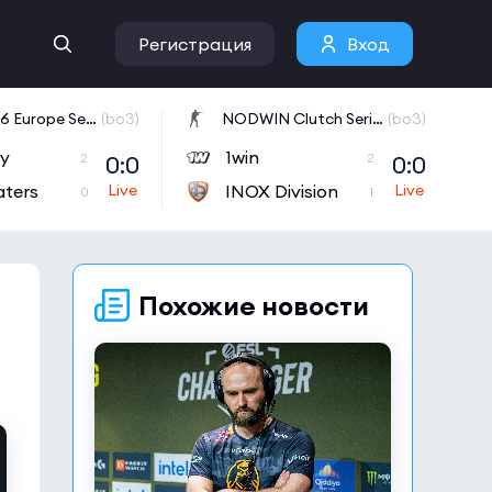
Регистрация
Вход
CCT 2026 Europe Series 6
(bo3)
NODWIN Clutch Series 10
(bo3)
ly
1win
0:0
0:0
2
2
aters
INOX Division
0
1
Похожие новости