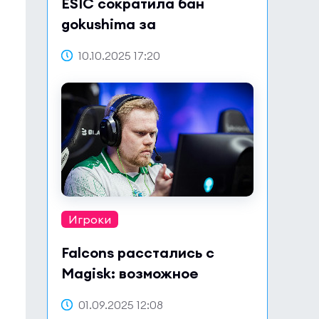
ESIC сократила бан
gokushima за
сотрудничество по делу о
10.10.2025 17:20
договорных матчах
Игроки
Falcons расстались с
Magisk: возможное
возвращение в Astralis?
01.09.2025 12:08