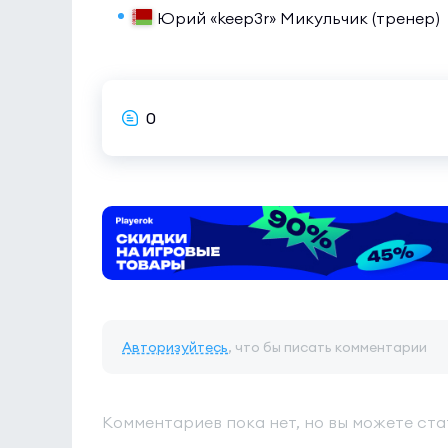
Юрий «keep3r» Микульчик (тренер)
0
Авторизуйтесь
, что бы писать комментарии
Комментариев пока нет, но вы можете ста