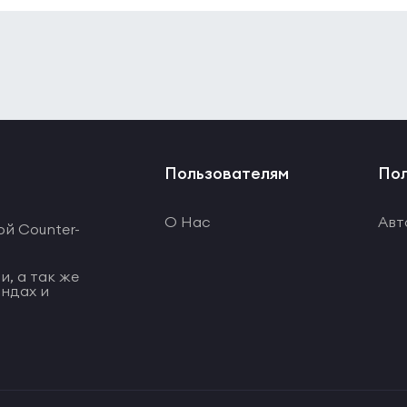
Пользователям
Пол
О Нас
Авт
ой Counter-
и, а так же
ндах и