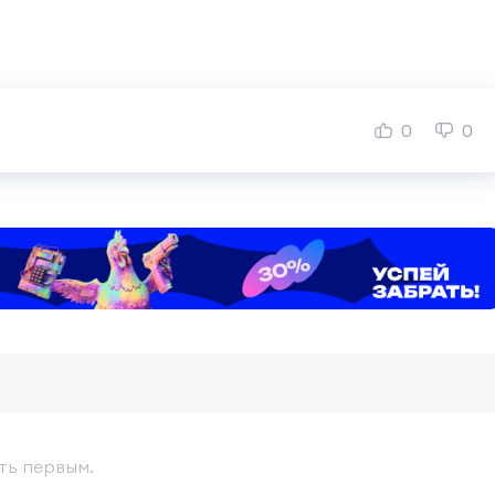
0
0
ть первым.