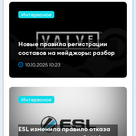
Интересное
Новые правила регистрации
составов на мейджоры: разбор
на примере обмена FaZe и
10.10.2025 10:23
Liquid
Интересное
ESL изменила правило отказа