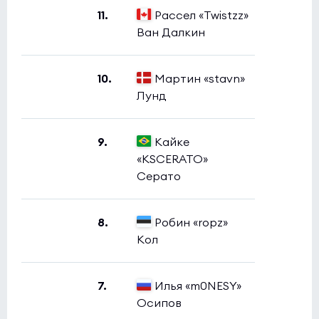
11.
Рассел «Twistzz»
Ван Далкин
10.
Мартин «stavn»
Лунд
9.
Кайке
«KSCERATO»
Серато
8.
Робин «ropz»
Кол
7.
Илья «m0NESY»
Осипов