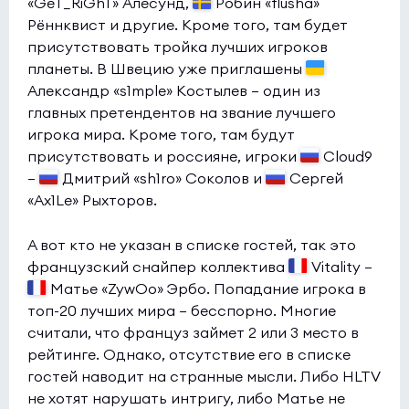
«GeT_RiGhT» Алесунд,
Робин «flusha»
Рённквист и другие. Кроме того, там будет
присутствовать тройка лучших игроков
планеты. В Швецию уже приглашены
Александр «s1mple» Костылев — один из
главных претендентов на звание лучшего
игрока мира. Кроме того, там будут
присутствовать и россияне, игроки
Cloud9
—
Дмитрий «sh1ro» Соколов и
Сергей
«Ax1Le» Рыхторов.
А вот кто не указан в списке гостей, так это
французский снайпер коллектива
Vitality —
Матье «ZywOo» Эрбо. Попадание игрока в
топ-20 лучших мира — бесспорно. Многие
считали, что француз займет 2 или 3 место в
рейтинге. Однако, отсутствие его в списке
гостей наводит на странные мысли. Либо HLTV
не хотят нарушать интригу, либо Матье не