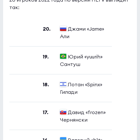
так:
20.
Джами «Jame»
Али
19.
Юрий «yuurih»
Сантуш
18.
Лотан «Spinx»
Гилади
17.
Давид «frozen»
Чернянски