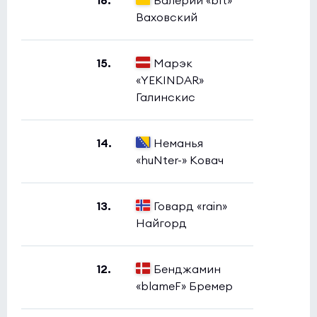
16.
Валерий «b1t»
Ваховский
15.
Марэк
«YEKINDAR»
Галинскис
14.
Неманья
«huNter-» Ковач
13.
Говард «rain»
Найгорд
12.
Бенджамин
«blameF» Бремер