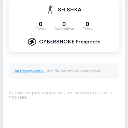
SHISHKA
0
0
0
Побед
Овертаймов
Побед
CYBERSHOKE Prospects
Авторизуйтесь
, что бы писать комментарии
Комментариев пока нет, но вы можете стать
первым.