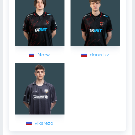
Norwi
danistzz
yiksrezo