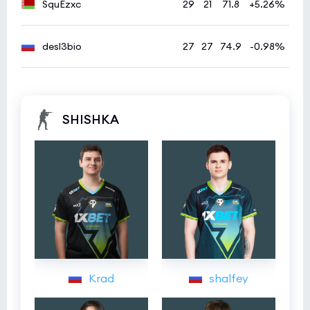
SquEzxc
29
21
71.8
+5.26%
desl3bio
27
27
74.9
-0.98%
SHISHKA
Krad
shalfey