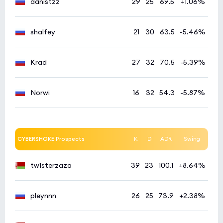
danistzz
29
25
69.5
+1.06%
shalfey
21
30
63.5
-5.46%
Krad
27
32
70.5
-5.39%
Norwi
16
32
54.3
-5.87%
CYBERSHOKE Prospects
K
D
ADR
Swing
tw1sterzaza
39
23
100.1
+8.64%
pleynnn
26
25
73.9
+2.38%