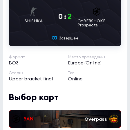
2
0
:
SHISHKA
CYBERSHOKE
Prospects
Завершен
Формат
Место проведения
BO3
Europe (Online)
Стадия
Тип
Upper bracket final
Online
Выбор карт