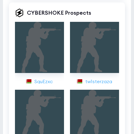
CYBERSHOKE Prospects
SquEzxc
tw1sterzaza