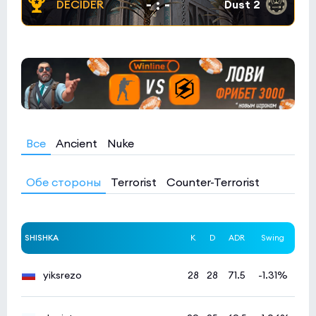
-
:
-
Все
Ancient
Nuke
Обе стороны
Terrorist
Counter-Terrorist
SHISHKA
K
D
ADR
Swing
yiksrezo
28
28
71.5
-1.31%