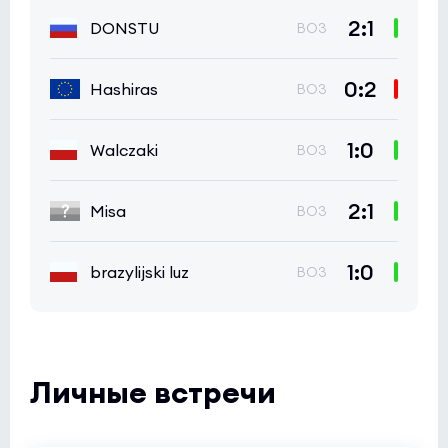
2:1
DONSTU
BO3
0:2
Hashiras
BO3
1:0
Walczaki
BO3
2:1
Misa
BO3
1:0
brazylijski luz
BO3
Личные встречи