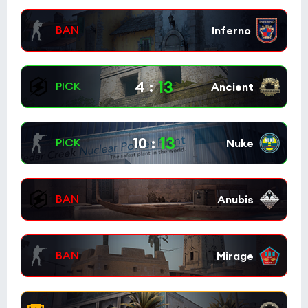
13
4
:
13
10
: