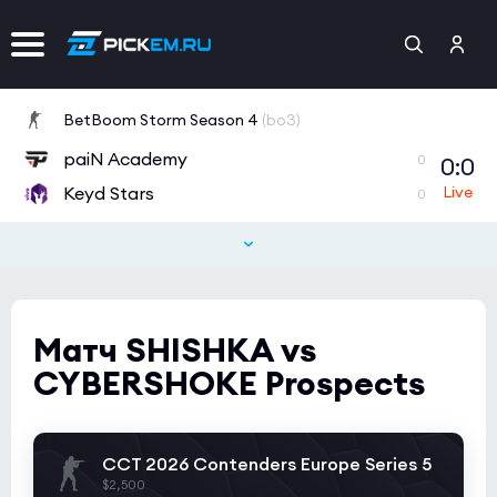
BetBoom Storm Season 4
(bo3)
paiN Academy
0:0
0
Keyd Stars
0
Матч SHISHKA vs
CYBERSHOKE Prospects
CCT 2026 Contenders Europe Series 5
$2,500