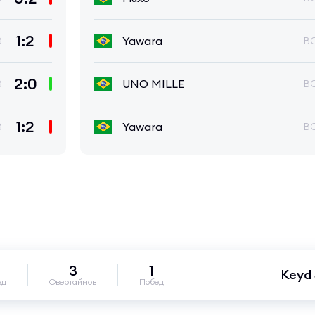
1:2
Yawara
3
B
2:0
UNO MILLE
3
B
1:2
Yawara
3
B
3
1
Keyd 
ед
Овертаймов
Побед