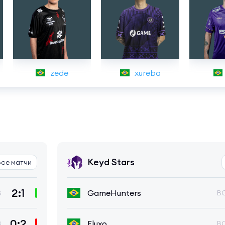
zede
xureba
Keyd Stars
Все матчи
2:1
GameHunters
3
B
0:2
Fluxo
3
B