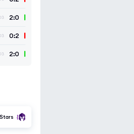
2:0
O3
0:2
O3
2:0
O3
Stars