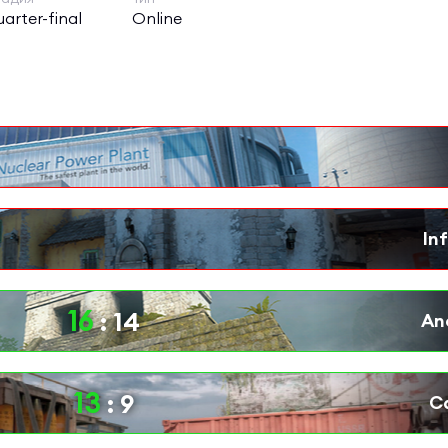
arter-final
Online
16
:
14
13
:
9