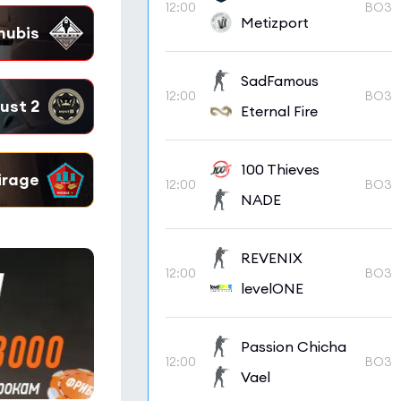
12:00
BO3
Metizport
SadFamous
12:00
BO3
Eternal Fire
100 Thieves
12:00
BO3
NADE
REVENIX
12:00
BO3
levelONE
Passion Chicha
12:00
BO3
Vael