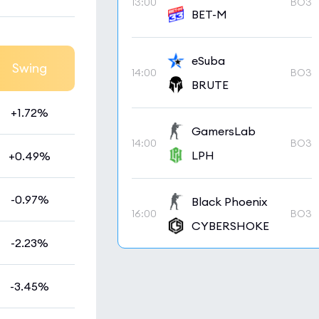
13:00
BO3
BET-M
eSuba
Swing
14:00
BO3
BRUTE
+1.72%
GamersLab
14:00
BO3
LPH
+0.49%
-0.97%
Black Phoenix
16:00
BO3
CYBERSHOKE
-2.23%
-3.45%