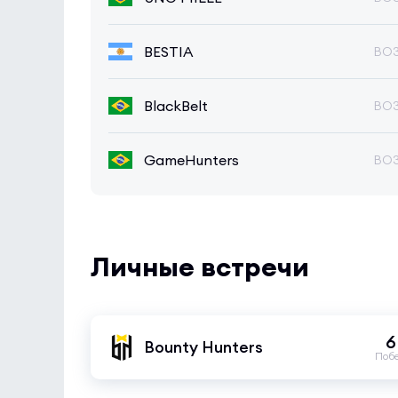
BESTIA
BO
BlackBelt
BO
GameHunters
BO
Личные встречи
6
Bounty Hunters
Поб