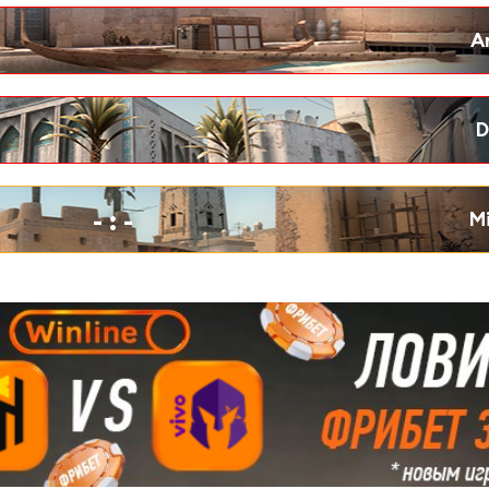
-
:
-