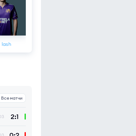
lash
Все матчи
2:1
O3
0:2
O3