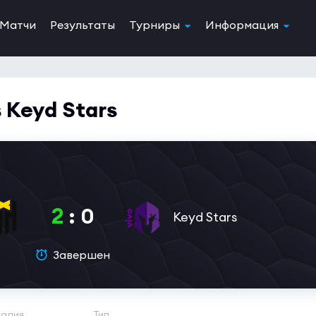
Матчи
Результаты
Турниры
Информация
 Keyd Stars
2
:
0
Keyd Stars
Завершен
адия
Тип