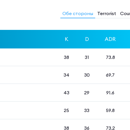
Обе стороны
Terrorist
Coun
K
D
ADR
38
31
73.8
34
30
69.7
43
29
91.6
25
33
59.8
38
36
73.2