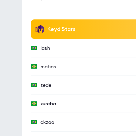
Keyd Stars
lash
matios
zede
xureba
ckzao