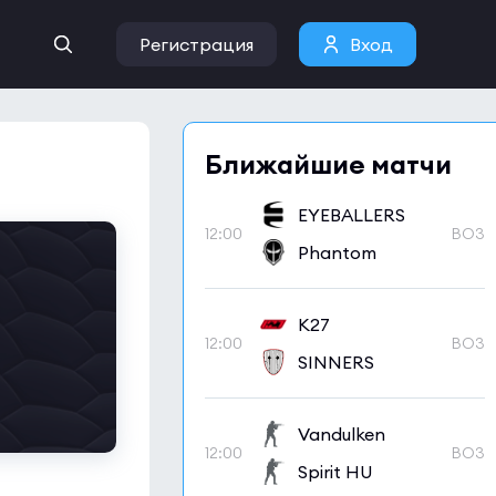
Регистрация
Вход
Ближайшие матчи
EYEBALLERS
12:00
BO3
Phantom
K27
12:00
BO3
SINNERS
Vandulken
12:00
BO3
Spirit HU