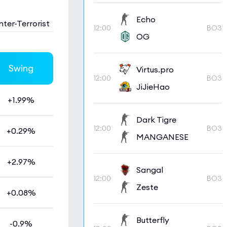
Echo
ter-Terrorist
12:00
BO3
OG
Swing
Virtus.pro
12:00
BO3
JiJieHao
+1.99%
Dark Tigre
12:00
BO3
+0.29%
MANGANESE
+2.97%
Sangal
12:00
BO3
Zeste
+0.08%
Butterfly
-0.9%