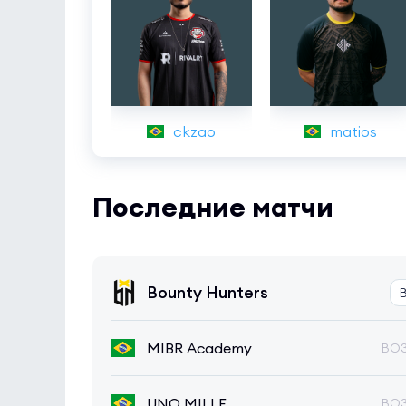
ckzao
matios
Последние матчи
Bounty Hunters
MIBR Academy
BO
UNO MILLE
BO