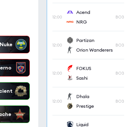
Acend
12:00
BO3
NRG
Partizan
12:00
BO3
Orion Wanderers
FOKUS
12:00
BO3
Sashi
Dhala
12:00
BO3
Prestige
Liquid