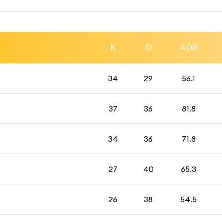
K
D
ADR
34
29
56.1
37
36
81.8
34
36
71.8
27
40
65.3
26
38
54.5