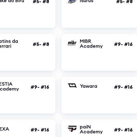
ake do Biru
Isurus
#5- #8
#5- #8
atins da
MIBR
#5- #8
#9- #16
errari
Academy
ESTIA
Yawara
#9- #16
#9- #16
cademy
paiN
EXA
#9- #16
#9- #16
Academy