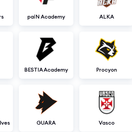
rs
paiN Academy
ALKA
BESTIA Academy
Procyon
lves
GUARA
Vasco