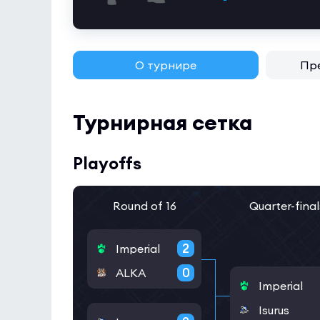
О турнире
Пр
Турнирная сетка
Playoffs
Round of 16
Quarter-final
2
Imperial
0
ALKA
Imperial
Isurus