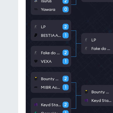
2
Isurus
0
Yawara
2
LP
1
BESTIA Academy
LP
Fake do Biru
2
Fake do Biru
1
VEXA
2
Bounty Hunters
1
MIBR Academy
Bounty Hunters
Keyd Stars
2
Keyd Stars