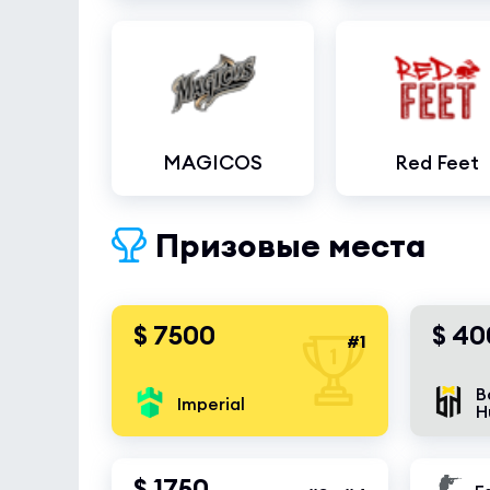
MAGICOS
Red Feet
Призовые места
$ 7500
$ 40
#1
B
Imperial
H
$ 1750