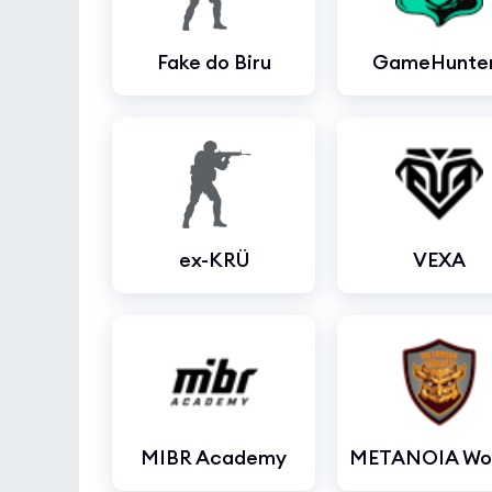
Fake do Biru
GameHunte
ex-KRÜ
VEXA
MIBR Academy
METANOIA Wo