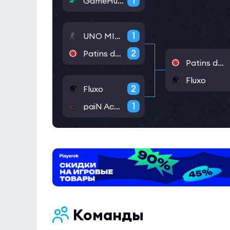
1
GameHunters
1
UNO MILLE
2
Patins da Ferrari
Patins da Ferrari
Fluxo
2
Fluxo
1
paiN Academy
Команды