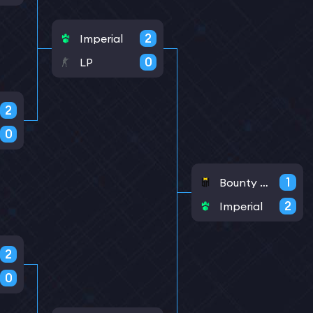
2
Imperial
0
LP
2
0
1
Bounty Hunters
2
Imperial
2
0