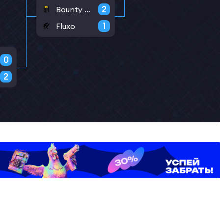
2
Bounty Hunters
1
Fluxo
0
2