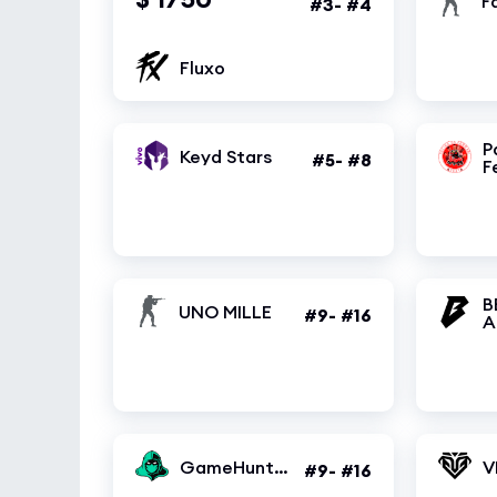
F
#3- #4
Fluxo
P
Keyd Stars
#5- #8
F
B
UNO MILLE
#9- #16
A
GameHunters
V
#9- #16