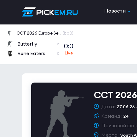
Новости
CCT 2026 Europe Series 6
(bo3)
Butterfly
0:0
2
Rune Eaters
0
CCT 2026 
Дата:
27.06.26 
Команд:
24
Призовой фон
Место:
South A