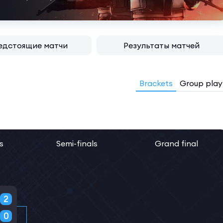
едстоящие матчи
Результаты матчей
Brackets
Group play
s
Semi-finals
Grand final
2
0