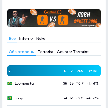
Все
Inferno
Nuke
Обе стороны
Terrorist
Counter-Terrorist
LP
K
D
ADR
Swing
Leomonster
35
26
110.7
+1.46%
happ
34
16
82.3
+4.39%