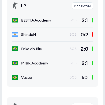
LP
Все матчи
2:1
BESTIA Academy
BO3
0:2
ShindeN
BO3
2:0
Fake do Biru
BO3
2:1
MIBR Academy
BO3
1:0
Vasco
BO3