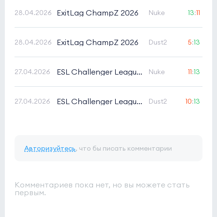
ExitLag ChampZ 2026
28.04.2026
Nuke
13
:
11
ExitLag ChampZ 2026
28.04.2026
Dust2
5
:
13
ESL Challenger League Season 51 South America Cup 4
27.04.2026
Nuke
11
:
13
ESL Challenger League Season 51 South America Cup 4
27.04.2026
Dust2
10
:
13
Авторизуйтесь
, что бы писать комментарии
Комментариев пока нет, но вы можете стать
первым.