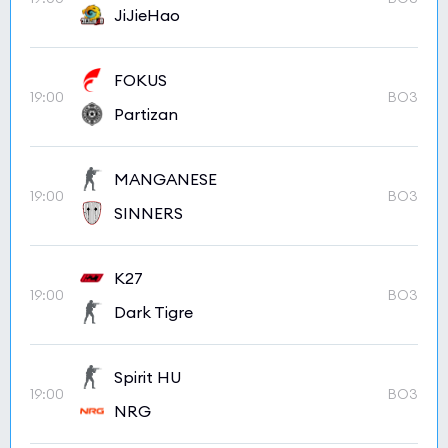
JiJieHao
FOKUS
19:00
BO3
Partizan
MANGANESE
19:00
BO3
SINNERS
K27
19:00
BO3
Dark Tigre
Spirit HU
19:00
BO3
NRG