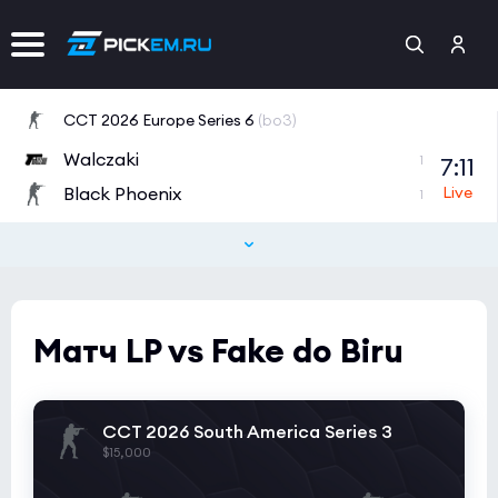
CCT 2026 Europe Series 6
(bo3)
Walczaki
7:11
1
Black Phoenix
1
Esports World Cup 2026 Open Qualifier
(bo3)
1win
0:0
0
BC.Game
2
Матч LP vs Fake do Biru
Esports World Cup 2026 Open Qualifier
(bo3)
HEROIC
0:0
1
CCT 2026 South America Series 3
9INE
1
$15,000
Tipsport Open Cup 1
(bo3)