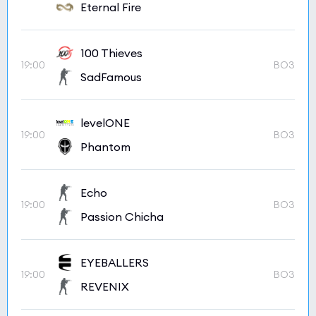
Eternal Fire
100 Thieves
19:00
BO3
SadFamous
levelONE
19:00
BO3
Phantom
Echo
19:00
BO3
Passion Chicha
EYEBALLERS
19:00
BO3
REVENIX