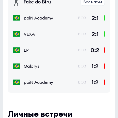
Fake do Biru
Все матчи
2:1
paiN Academy
BO3
2:1
VEXA
BO3
0:2
LP
BO3
1:2
Galorys
BO3
1:2
paiN Academy
BO3
Личные встречи