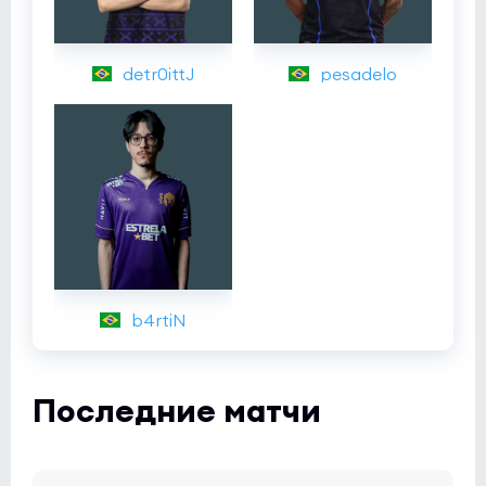
detr0ittJ
pesadelo
b4rtiN
Последние матчи