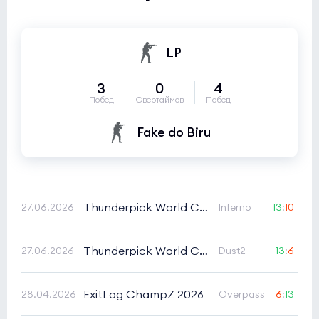
LP
3
0
4
Побед
Овертаймов
Побед
Fake do Biru
Thunderpick World Championship 2026 South America Series 1
27.06.2026
Inferno
13
:
10
Thunderpick World Championship 2026 South America Series 1
27.06.2026
Dust2
13
:
6
ExitLag ChampZ 2026
28.04.2026
Overpass
6
:
13