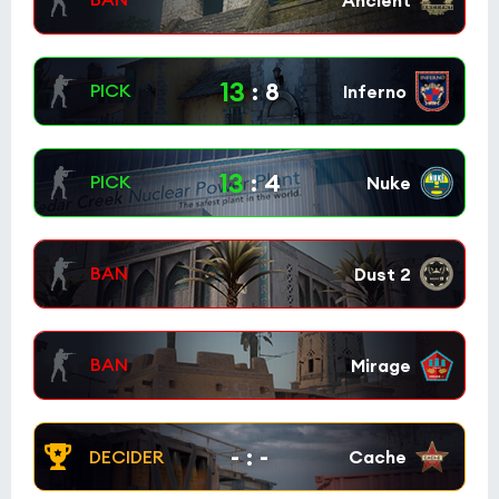
13
:
8
13
:
4
-
:
-