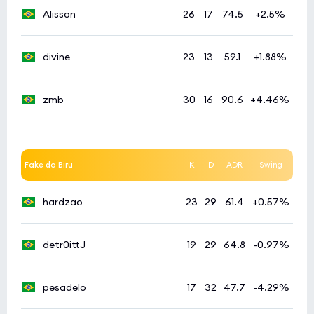
Alisson
26
17
74.5
+2.5%
divine
23
13
59.1
+1.88%
zmb
30
16
90.6
+4.46%
Fake do Biru
K
D
ADR
Swing
hardzao
23
29
61.4
+0.57%
detr0ittJ
19
29
64.8
-0.97%
pesadelo
17
32
47.7
-4.29%