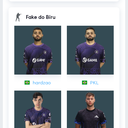
Fake do Biru
hardzao
PKL