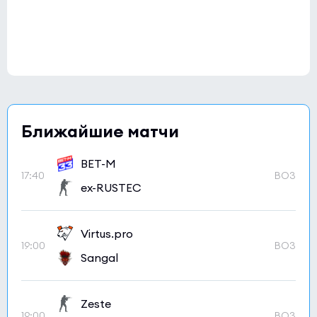
Ближайшие матчи
BET-M
17:40
BO3
ex-RUSTEC
Virtus.pro
19:00
BO3
Sangal
Zeste
19:00
BO3