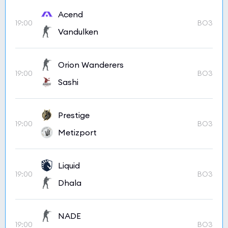
Acend
19:00
BO3
Vandulken
Orion Wanderers
19:00
BO3
Sashi
Prestige
19:00
BO3
Metizport
Liquid
19:00
BO3
Dhala
NADE
19:00
BO3