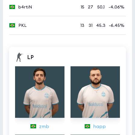
b4rtiN
15
27
50.1
-4.06%
PKL
13
31
45.3
-6.45%
LP
zmb
happ