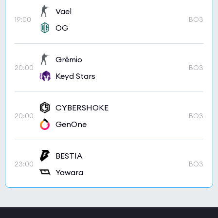
Vael
19:00
BO3
OG
Grêmio
20:00
BO3
Keyd Stars
CYBERSHOKE
20:00
BO3
GenOne
BESTIA
23:00
BO3
Yawara