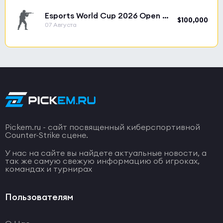
Esports World Cup 2026 Open Qualifier
$100,000
07 Августа
Pickem.ru - сайт посвященный киберспортивной
Counter-Strike сцене.
У нас на сайте вы найдете актуальные новости, а
так же самую свежую информацию об игроках,
командах и турнирах
Пользователям