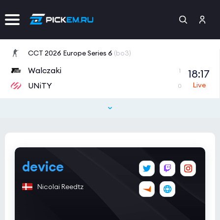
CCT 2026 Europe Series 6
(bo3)
Walczaki
18:17
1
UNiTY
0
BetBoom Storm Season 4
(bo3)
Yawara
4:1
0
Isurus
0
device
Nicolai Reedtz