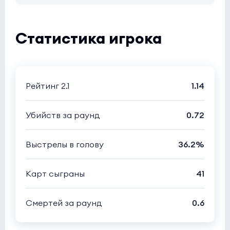
Статистика игрока
Рейтинг 2.1
1.14
Убийств за раунд
0.72
Выстрелы в голову
36.2%
Карт сыграны
41
Смертей за раунд
0.6