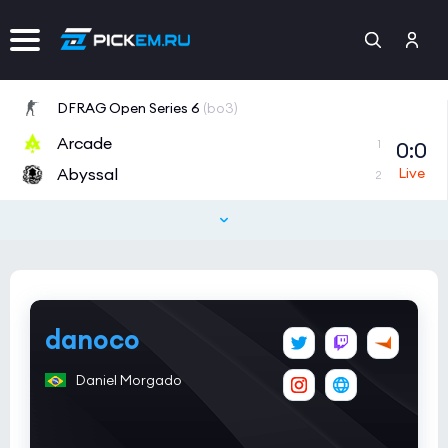
DFRAG Open Series 6
(bo3)
Arcade
0:0
1
Abyssal
2
Tipsport Open Cup 1
(bo3)
GamersLab
0:0
0
eSuba
2
Tipsport Open Cup 1
(bo3)
danoco
NAVI Junior
0:0
2
Daniel Morgado
MAYBE
0
CCT 2026 Europe Series 6
(bo3)