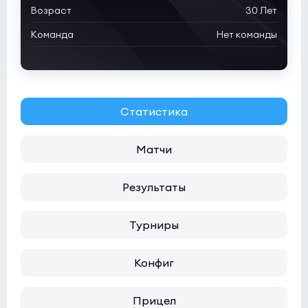
Возраст
30 Лет
Butterfly
0:0
2
Команда
Нет команды
Rune Eaters
0
NODWIN Clutch Series 10
(bo3)
1win
0:0
2
Статистика
INOX Division
1
Матчи
Результаты
Турниры
Конфиг
Прицел