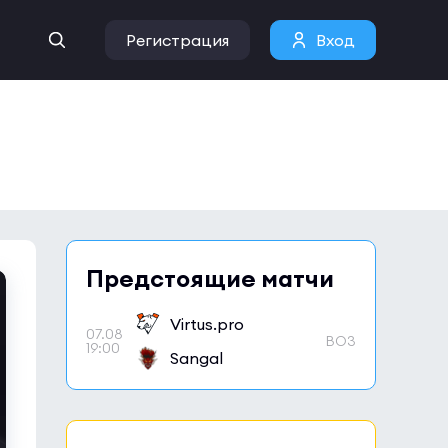
Регистрация
Вход
Предстоящие матчи
Virtus.pro
07.08
BO3
19:00
Sangal