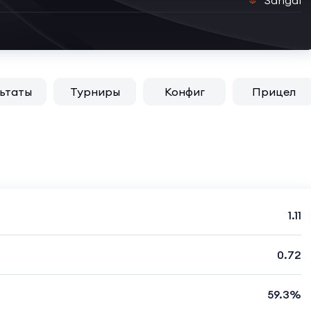
Sangal
ьтаты
Турниры
Конфиг
Прицел
1.11
0.72
59.3%