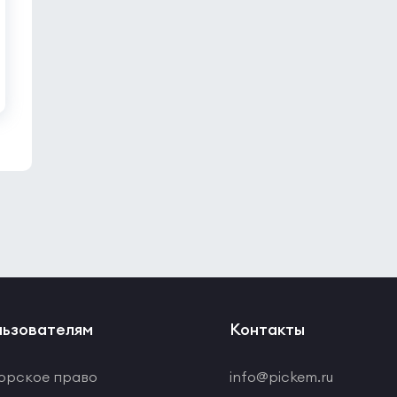
ьзователям
Контакты
орское право
info@pickem.ru