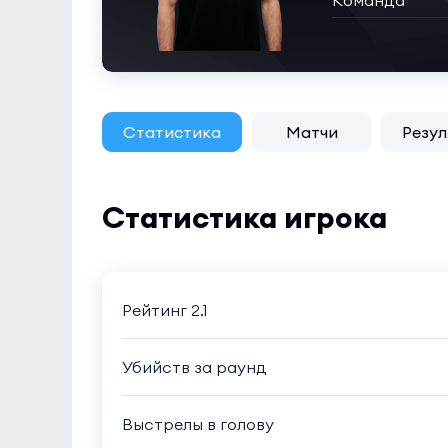
Команда
Статистика
Матчи
Резул
Статистика игрока
Рейтинг 2.1
Убийств за раунд
Выстрелы в голову