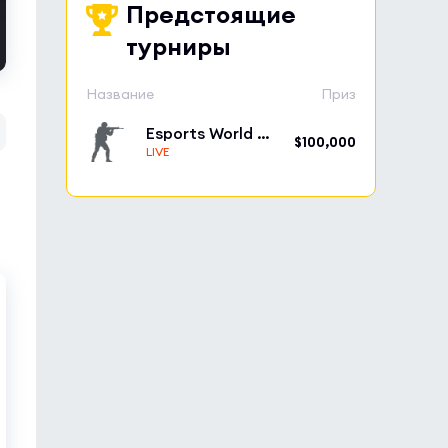
Предстоящие
турниры
Название
Приз
Esports World Cup 2026 Open Qualifier
$100,000
LIVE