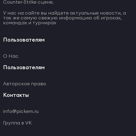
Counter-Strike сцене.
У нас на сайте вы найдете актуальные новости, а
так же самую свежую информацию об игроках,
командах и турнирах
Пользователям
О Нас
Пользователям
Авторское право
Контакты
info@pickem.ru
Группа в VK