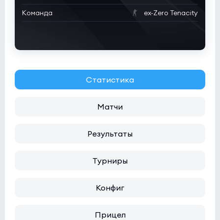
Команда
ex-Zero Tenacity
Статистика
Матчи
Результаты
Турниры
Конфиг
Прицел