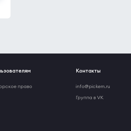
ьзователям
Контакты
орское право
info@pickem.ru
Группа в VK