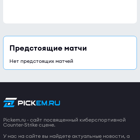
NIO
0:0
0
Kreazion
0
Esports World Cup 2026 Open Qualifier
(bo3)
HOTU
0:0
0
Предстоящие матчи
GenOne
0
Нет предстоящих матчей
Pickem.ru - сайт посвященный киберспортивной
Counter-Strike сцене.
У нас на сайте вы найдете актуальные новости, а