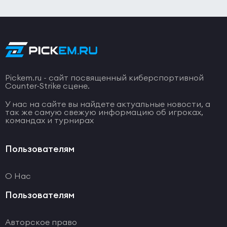
Pickem.ru - сайт посвященный киберспортивной
Counter-Strike сцене.
У нас на сайте вы найдете актуальные новости, а
так же самую свежую информацию об игроках,
командах и турнирах
Пользователям
О Нас
Пользователям
Авторское право