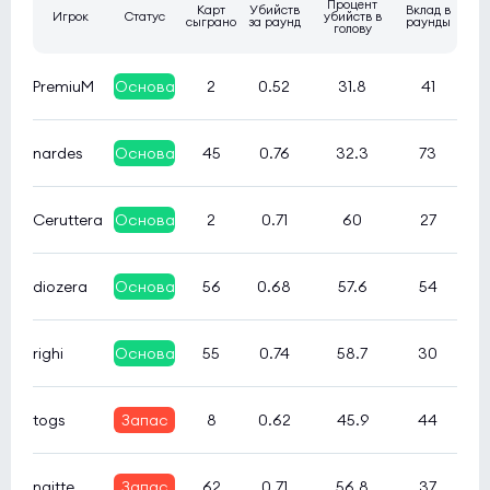
Процент
Карт
Убийств
Вклад в
Игрок
Статус
убийств в
сыграно
за раунд
раунды
голову
PremiuM
Основа
2
0.52
31.8
41
nardes
Основа
45
0.76
32.3
73
Ceruttera
Основа
2
0.71
60
27
diozera
Основа
56
0.68
57.6
54
righi
Основа
55
0.74
58.7
30
togs
Запас
8
0.62
45.9
44
naitte
Запас
62
0.71
56.8
37