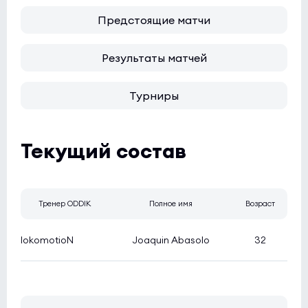
Предстоящие матчи
Результаты матчей
Турниры
Текущий состав
Тренер ODDIK
Полное имя
Возраст
lokomotioN
Joaquin Abasolo
32