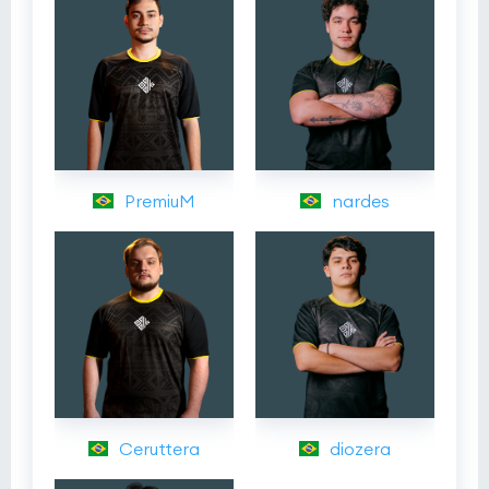
UNiTY
1:4
1
NAVI Junior
0
PremiuM
nardes
Ceruttera
diozera