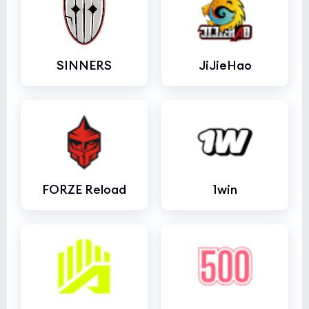
SINNERS
JiJieHao
FORZE Reload
1win