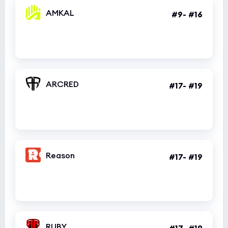
AMKAL
#9- #16
ARCRED
#17- #19
Reason
#17- #19
RUBY