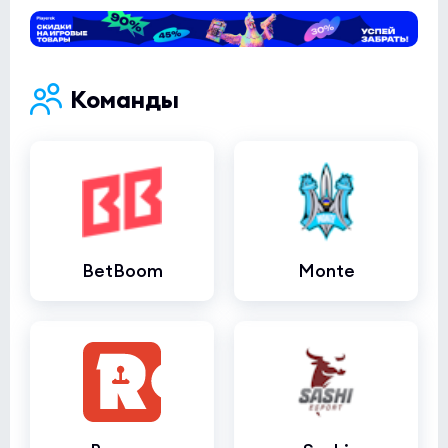
Команды
BetBoom
Monte