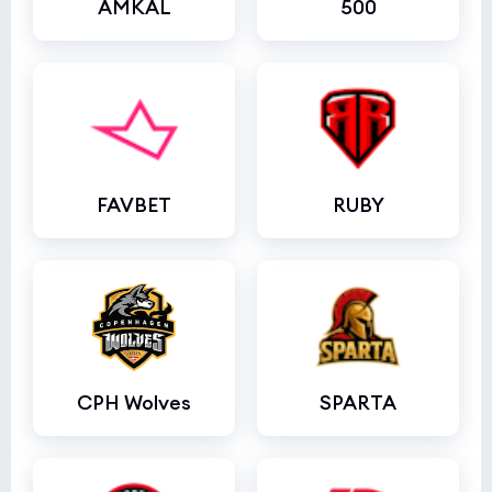
AMKAL
500
FAVBET
RUBY
CPH Wolves
SPARTA