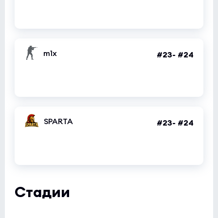
m1x
#23- #24
SPARTA
#23- #24
Стадии