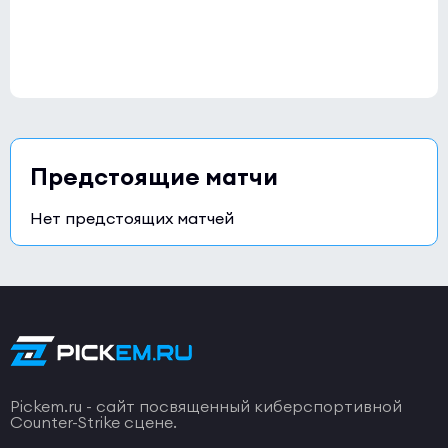
Предстоящие матчи
Нет предстоящих матчей
Pickem.ru - сайт посвященный киберспортивной
Counter-Strike сцене.