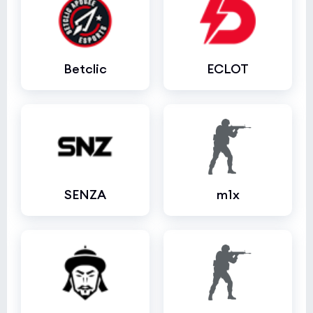
Betclic
ECLOT
SENZA
m1x