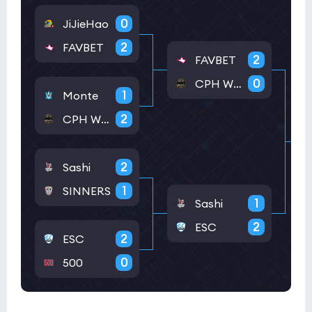
0
JiJieHao
2
FAVBET
2
FAVBET
0
CPH Wolves
1
Monte
2
CPH Wolves
2
Sashi
1
SINNERS
1
Sashi
2
ESC
2
ESC
0
500