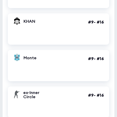
KHAN
#9- #16
Monte
#9- #16
ex-Inner
#9- #16
Circle