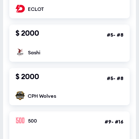
ECLOT
$ 2000
#5- #8
Sashi
$ 2000
#5- #8
CPH Wolves
500
#9- #16