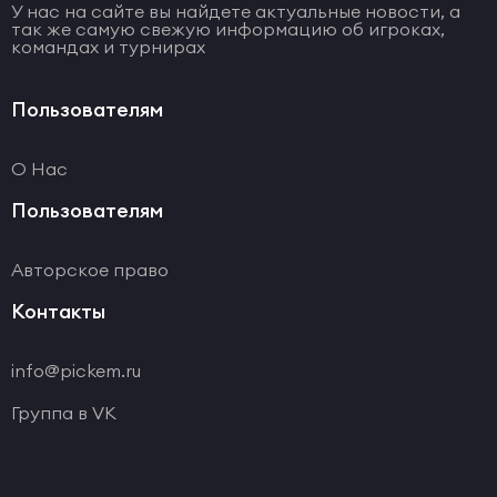
У нас на сайте вы найдете актуальные новости, а
так же самую свежую информацию об игроках,
командах и турнирах
Пользователям
О Нас
Пользователям
Авторское право
Контакты
info@pickem.ru
Группа в VK