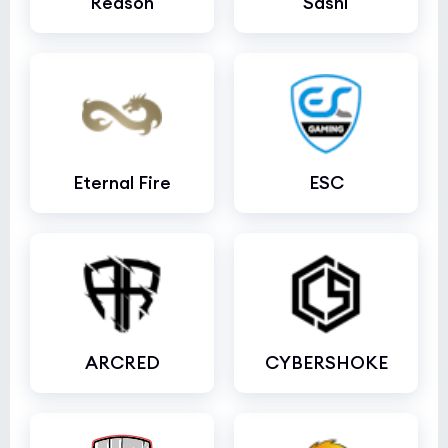
Reason
Sashi
Eternal Fire
ESC
ARCRED
CYBERSHOKE