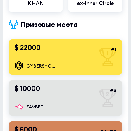
KHAN
ex-Inner Circle
Призовые места
$ 22000
#1
CYBERSHOKE
$ 10000
#2
FAVBET
$ 5000