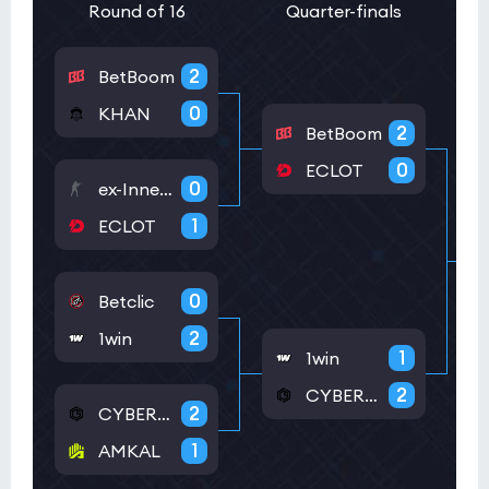
Round of 16
Quarter-finals
1win
3:1
0
BASEMENT BOYS
0
2
BetBoom
Esports World Cup 2026 Open Qualifier
(bo3)
0
KHAN
2
BetBoom
ABT
0:3
0
0
ECLOT
9INE
0
0
ex-Inner Circle
1
ECLOT
Esports World Cup 2026 Open Qualifier
(bo3)
GenOne
2:0
0
0
Betclic
Galactik rebels
0
2
1win
Esports World Cup 2026 Open Qualifier
(bo3)
1
1win
Iberian Soul
2
3:2
0
CYBERSHOKE
2
CYBERSHOKE
6666
0
1
AMKAL