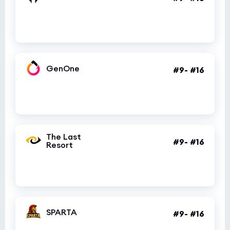
GenOne
#9- #16
The Last
#9- #16
Resort
SPARTA
#9- #16