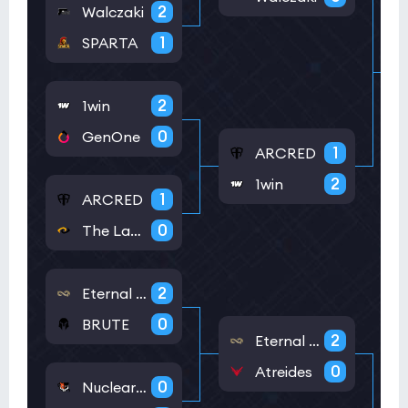
2
Walczaki
1
SPARTA
2
1win
0
GenOne
1
ARCRED
2
1win
1
ARCRED
0
The Last Resort
2
Eternal Fire
0
BRUTE
2
Eternal Fire
0
Atreides
0
Nuclear TigeRES