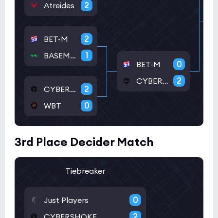
2
Atreides
2
BET-M
1
BASEMENT BOYS
0
BET-M
2
CYBERSHOKE
2
CYBERSHOKE
0
WBT
3rd Place Decider Match
Tiebreaker
0
Just Players
2
CYBERSHOKE