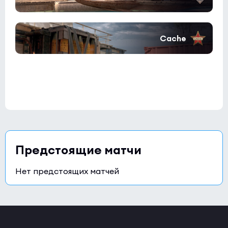
Предстоящие матчи
Нет предстоящих матчей