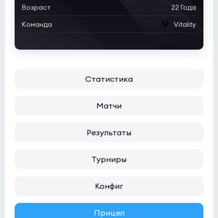
Возраст
22 Года
Nuclear TigeRES
9:7
1
Команда
Vitality
Butterfly
0
Статистика
Матчи
Результаты
Турниры
Конфиг
Прицел