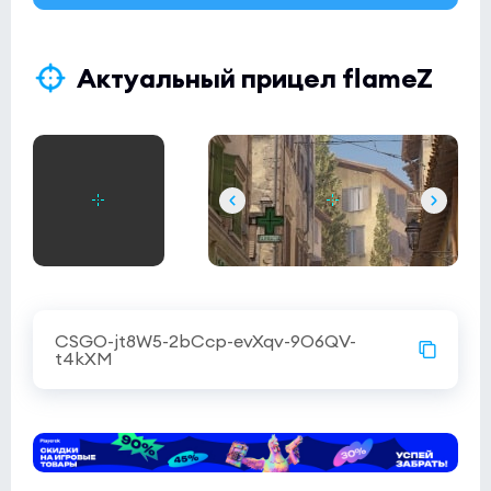
Актуальный прицел flameZ
CSGO-jt8W5-2bCcp-evXqv-9O6QV-
t4kXM