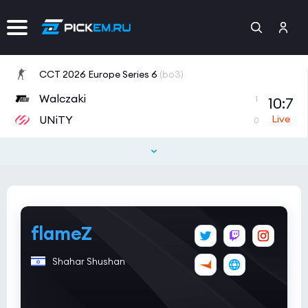
CCT 2026 Europe Series 6
(bo3)
Walczaki
10:7
1
UNiTY
0
Tipsport Open Cup 1
(bo3)
NAVI Junior
11:8
0
Jam
1
Tipsport Open Cup 1
(bo3)
flameZ
GamersLab
15:12
1
Shahar Shushan
MAYBE
0
NODWIN Clutch Series 10
(bo3)