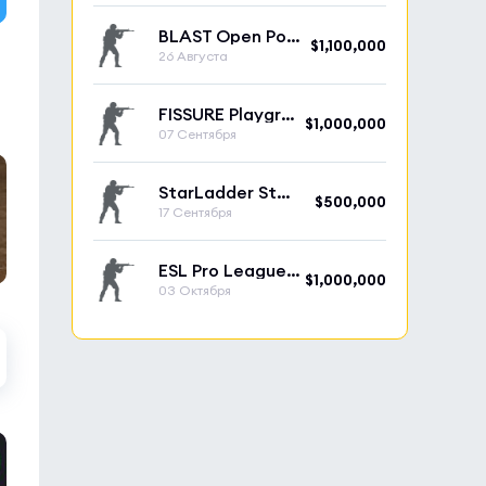
BLAST Open Porto 2026
$1,100,000
26 Августа
FISSURE Playground 3
$1,000,000
07 Сентября
StarLadder StarSeries Fall 2026
$500,000
17 Сентября
ESL Pro League Season 24
$1,000,000
03 Октября