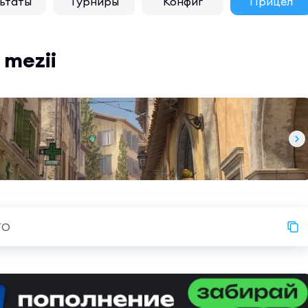
ьтаты
Турниры
Конфиг
Прицел
mezii
FO