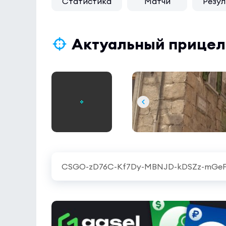
Статистика
Матчи
Резул
Актуальный прицел 
CSGO-zD76C-Kf7Dy-MBNJD-kDSZz-mGe