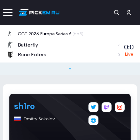
CCT 2026 Europe Series 6
(bo3)
Butterfly
0:0
2
Rune Eaters
0
sh1ro
Dmitry Sokolov