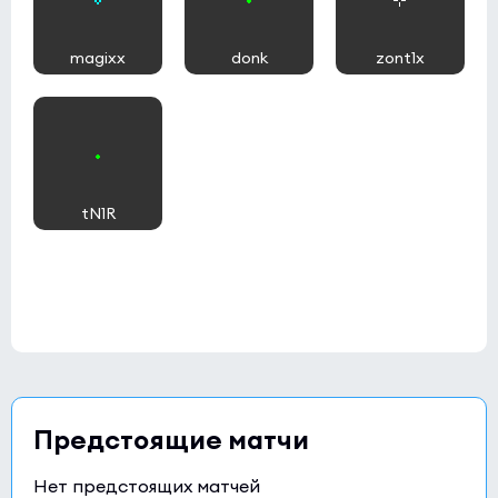
magixx
donk
zont1x
tN1R
Предстоящие матчи
Нет предстоящих матчей