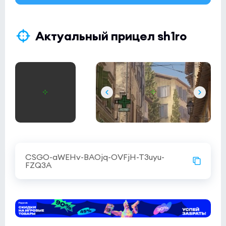
Актуальный прицел sh1ro
CSGO-aWEHv-BAOjq-OVFjH-T3uyu-
FZQ3A