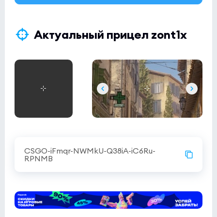
winstonblue
3:10
0
B8 Academy
0
Актуальный прицел zont1x
Esports World Cup 2026 Open Qualifier
(bo3)
Phantom
4:3
0
JiJieHao
0
Esports World Cup 2026 Open Qualifier
(bo3)
EYEBALLERS
3:1
0
K27
0
CSGO-iFmqr-NWMkU-Q38iA-iC6Ru-
RPNMB