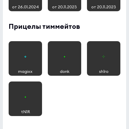
от 26.01.2024
от 20.11.2023
от 20.11.2023
Прицелы тиммейтов
magixx
donk
sh1ro
tN1R